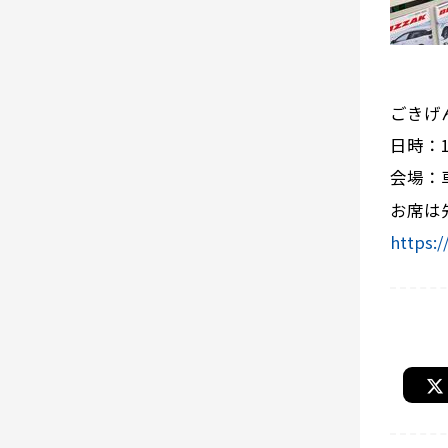
ごきげ
日時：
会場：
お席は
https:/