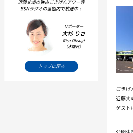
近藤丈靖の独占ごきげんアワー等
BSNラジオの番組内で放送中！
リポーター
大杉 りさ
Risa Ohsugi
（水曜日）
トップに戻る
ごきげ
近藤丈
ゲスト
公開生