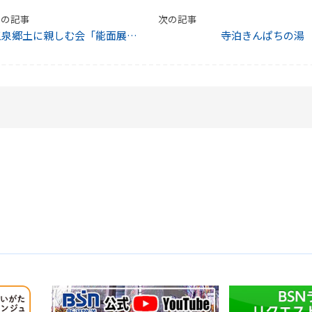
前の記事
次の記事
五泉郷土に親しむ会「能面展示
寺泊きんぱちの湯
会」