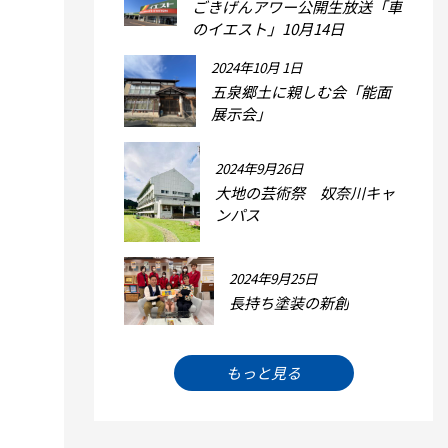
ごきげんアワー公開生放送「車
のイエスト」10月14日
2024年10月 1日
五泉郷土に親しむ会「能面
展示会」
2024年9月26日
大地の芸術祭 奴奈川キャ
ンパス
2024年9月25日
長持ち塗装の新創
もっと見る