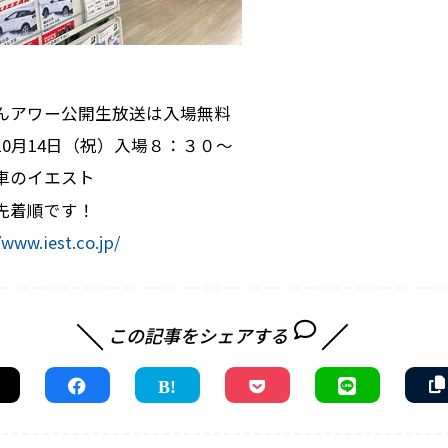
んアワー公開生放送は入場無料
10月14日（祝）入場８：３０～
車のイエスト
先着順です！
/www.iest.co.jp/
この記事をシェアする