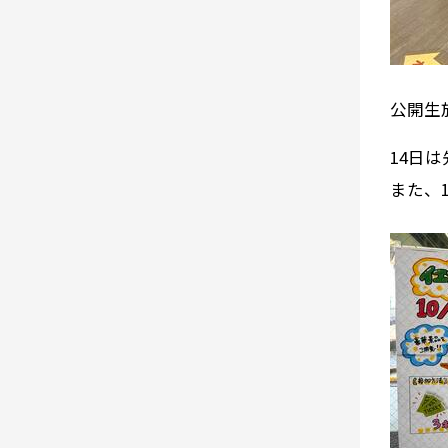
公開生
14日
また、