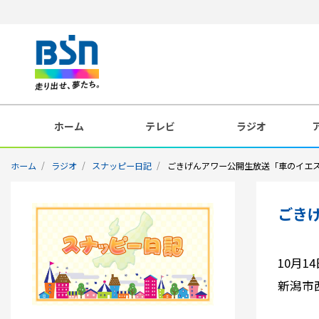
ホーム
テレビ
ラジオ
ホーム
ラジオ
スナッピー日記
ごきげんアワー公開生放送「車のイエス
ごき
10月
新潟市