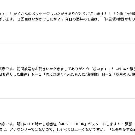
ます！！ たくさんのメッセージもいただきありがとうございます！！ 「２曲じゃ物
ざいます。 ２回目はいかがでしたか？？ 今日の酒井の１曲は、「無言坂/香西かお
井泰彦です。 初回放送をお聴きいただきましてありがとうございます！！ いやぁ～
お送りした曲達」 Mー１「思えば遠くへ来たもんだ/海援隊」 M－２「秋月の人/原
彦です。 明日の１６時から新番組「MUSIC HOUR」がスタートします！！ 緊張
 僕は、アナウンサーではないので、しゃべりは上手くないですが、 「音楽を愛する