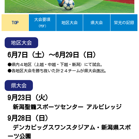
プレゼント
コンテンツ・アプリ
大会要項
TOP
地区大会
県大会
栄光の記録
（PDF）
キッズ
ケンジュ
愛の募金
Well-being
防災・減災
地区大会
6月7日（土）～6月29日（日）
ショッピング
●県内４地区（上越・中越・下越・新潟）にて試合。
会社概要・ビジョン
●各地区大会を勝ち抜いた計２４チームが県大会進出。
お問い合わせ
県大会
9月23日（火）
新潟聖籠スポーツセンター アルビレッジ
9月28日（日）
デンカビッグスワンスタジアム・新潟県スポ
ーツ公園