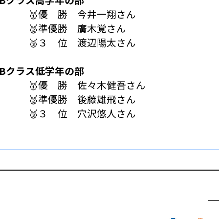
🥇優 勝 今井一翔さん
🥈準優勝 廣木覚さん
🥉３ 位 渡辺陽太さん
Bクラス低学年の部
🥇優 勝 佐々木健吾さん
🥈準優勝 後藤雄飛さん
🥉３ 位 穴沢悠人さん