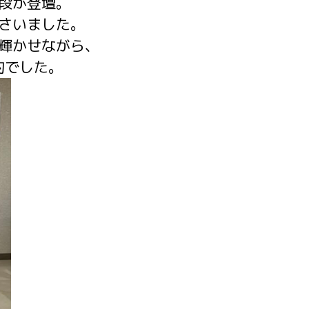
段が登壇。
さいました。
輝かせながら、
的でした。