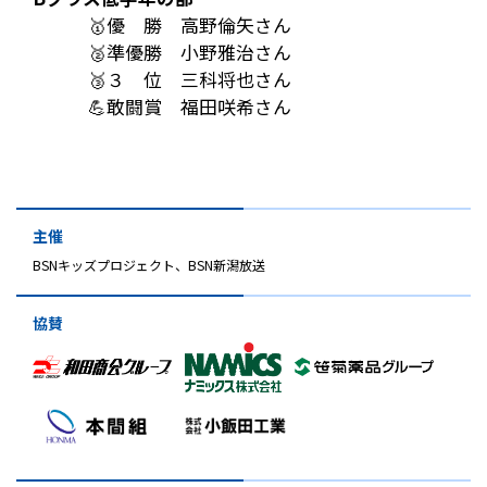
🥇優 勝 高野倫矢さん
🥈準優勝 小野雅治さん
🥉３ 位 三科将也さん
💪敢闘賞 福田咲希さん
主催
BSNキッズプロジェクト、BSN新潟放送
協賛