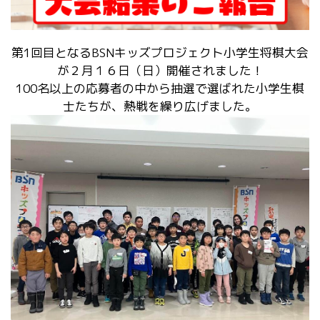
プレゼント
コンテンツ・アプリ
第1回目となるBSNキッズプロジェクト小学生将棋大会
が２月１６日（日）開催されました！
キッズ
ケンジュ
愛の募金
100名以上の応募者の中から抽選で選ばれた小学生棋
Well-being
防災・減災
士たちが、熱戦を繰り広げました。
ショッピング
会社概要・ビジョン
お問い合わせ