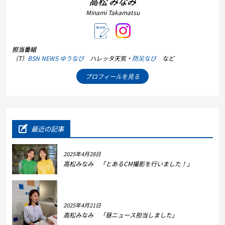
高松 みなみ
Minami Takamatsu
担当番組
（T）
BSN NEWS ゆうなび
ハレッタ天気・
防災なび
など
プロフィールを見る
最近の記事
2025年4月28日
高松みなみ 「とあるCM撮影を行いました！」
2025年4月21日
高松みなみ 「昼ニュース担当しました」