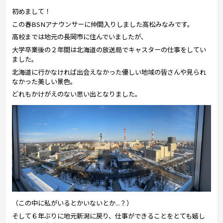
プレゼント
初めまして！
コンテンツ・アプリ
この春BSNアナウンサーに仲間入りしました高松みなみです。
高校までは地元の長岡市に住んでいましたが、
キッズ
ケンジュ
愛の募金
大学卒業後の２年間は北海道の放送局でキャスターの仕事をしてい
ました。
Well-being
防災・減災
北海道に行かなければ出会えなかった優しい地域の皆さんや見られ
なかった美しい景色。
ショッピング
どれもかけがえのない思い出と
なりました。
会社概要・ビジョン
お問い合わせ
（この中に私がいるとかいないとか...？）
そして６年ぶりに地元新潟に戻り、仕事ができることをとても嬉し