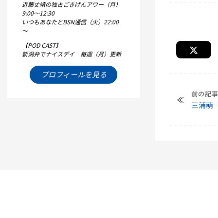
近藤丈靖の独占ごきげんアワー（月）
9:00～12:30
いつもあなたとBSN通信（火）22:00
～
【POD CAST】
新潟弁でナイスデイ 毎週（月）更新
プロフィールを見る
前の記
三浦萌
ね】」