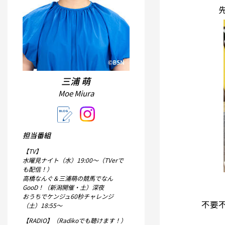
三浦 萌
Moe Miura
担当番組
【TV】
水曜見ナイト（水）19:00～（TVerで
も配信！）
高橋なんぐ＆三浦萌の競馬でなん
GooD！（新潟開催・土）深夜
おうちでケンジュ60秒チャレンジ
不要
（土）18:55～
【RADIO】（Radikoでも聴けます！）