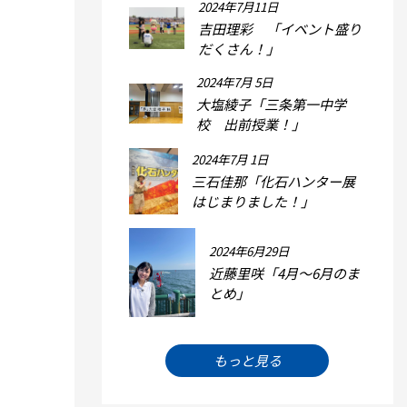
2024年7月11日
吉田理彩 「イベント盛り
だくさん！」
2024年7月 5日
大塩綾子「三条第一中学
校 出前授業！」
2024年7月 1日
三石佳那「化石ハンター展
はじまりました！」
2024年6月29日
近藤里咲「4月～6月のま
とめ」
もっと見る