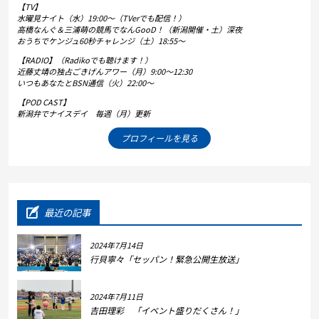
【TV】
水曜見ナイト（水）19:00～（TVerでも配信！）
高橋なんぐ＆三浦萌の競馬でなんGooD！（新潟開催・土）深夜
おうちでケンジュ60秒チャレンジ（土）18:55～
【RADIO】（Radikoでも聴けます！）
近藤丈靖の独占ごきげんアワー（月）9:00～12:30
いつもあなたとBSN通信（火）22:00～
【POD CAST】
新潟弁でナイスデイ 毎週（月）更新
プロフィールを見る
最近の記事
2024年7月14日
行貝寧々「セッパン！緊急公開生放送」
2024年7月11日
吉田理彩 「イベント盛りだくさん！」