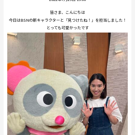
プレゼント
皆さま、こんにちは
コンテンツ・アプリ
今日はBSNの新キャラクターと「見つけたね！」を担当しました！
とっても可愛かったです
キッズ
ケンジュ
愛の募金
Well-being
防災・減災
ショッピング
会社概要・ビジョン
お問い合わせ