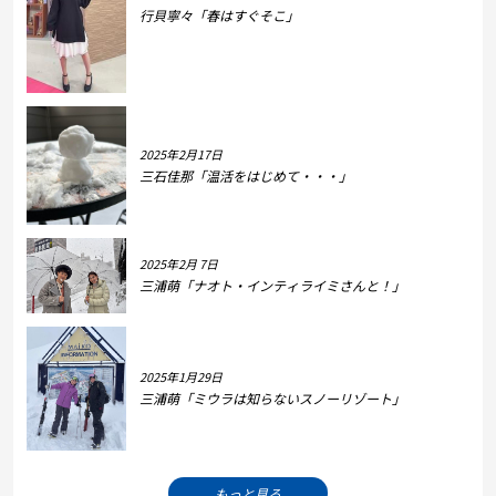
行貝寧々「春はすぐそこ」
2025年2月17日
三石佳那「温活をはじめて・・・」
2025年2月 7日
三浦萌「ナオト・インティライミさんと！」
2025年1月29日
三浦萌「ミウラは知らないスノーリゾート」
もっと見る