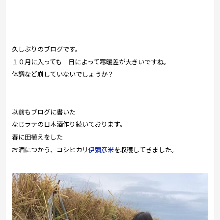
プレゼント
コンテンツ・アプリ
キッズ
ケンジュ
愛の募金
久しぶりのブログです。
１０月に入っても 日によって寒暖差が大きいですね。
Well-being
防災・減災
体調など崩していないでしょうか？
ショッピング
会社概要・ビジョン
以前もブログに書いた
お問い合わせ
なじラテの日本酒作り続いております。
春に田植えをした
お酒につかう、コシヒカリ
伊彌彦米
を収穫してきました。