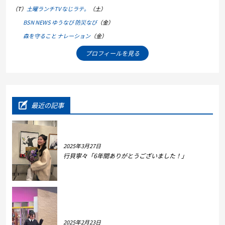
（T）
土曜ランチTV なじラテ。
（土）
BSN NEWS ゆうなび 防災なび
（金）
森を守ること ナレーション
（金）
プロフィールを見る
最近の記事
2025年3月27日
行貝寧々「6年間ありがとうございました！」
2025年2月23日