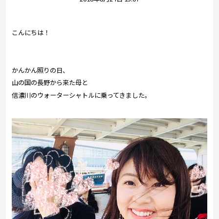
プレゼント
コンテンツ・アプリ
こんにちは！
キッズ
ケンジュ
愛の募金
Well-being
防災・減災
かんかん照りの日、
山の国の長野から来た母と
ショッピング
信濃川のウォーターシャトルに乗ってきました。
会社概要・ビジョン
お問い合わせ