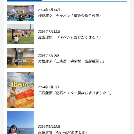
2024年7月14日
行貝寧々「セッパン！緊急公開生放送」
2024年7月11日
吉田理彩 「イベント盛りだくさん！」
2024年7月 5日
大塩綾子「三条第一中学校 出前授業！」
2024年7月 1日
三石佳那「化石ハンター展はじまりました！」
2024年6月29日
近藤里咲「4月～6月のまとめ」