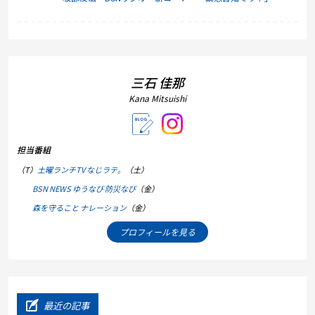
三石 佳那
Kana Mitsuishi
担当番組
（T）
土曜ランチTV なじラテ。
（土）
BSN NEWS ゆうなび 防災なび
（金）
森を守ること ナレーション
（金）
プロフィールを見る
最近の記事