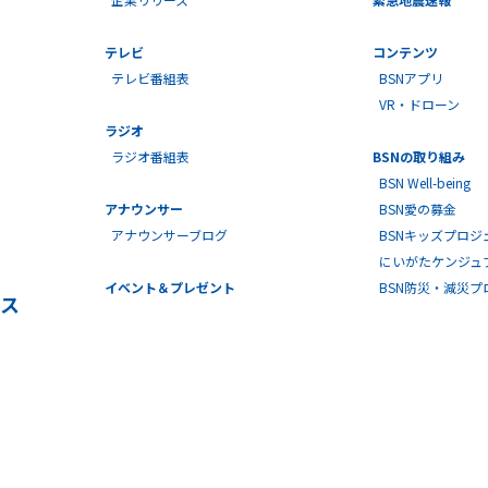
テレビ
コンテンツ
テレビ番組表
BSNアプリ
VR・ドローン
ラジオ
ラジオ番組表
BSNの取り組み
BSN Well-being
アナウンサー
BSN愛の募金
アナウンサーブログ
BSNキッズプロジ
にいがたケンジュ
イベント＆プレゼント
BSN防災・減災
ス