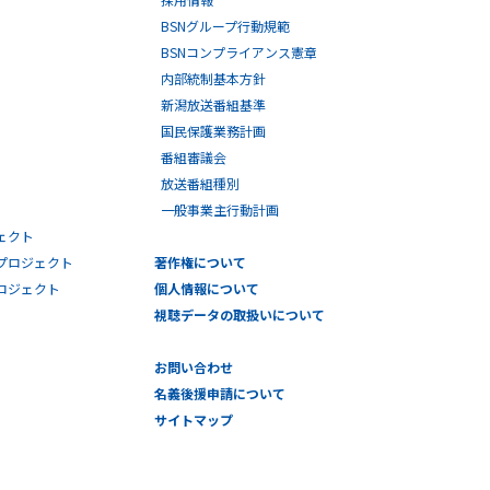
BSNグループ行動規範
BSNコンプライアンス憲章
内部統制基本方針
新潟放送番組基準
国民保護業務計画
番組審議会
放送番組種別
一般事業主行動計画
ェクト
プロジェクト
著作権について
プロジェクト
個人情報について
視聴データの取扱いについて
お問い合わせ
名義後援申請について
サイトマップ