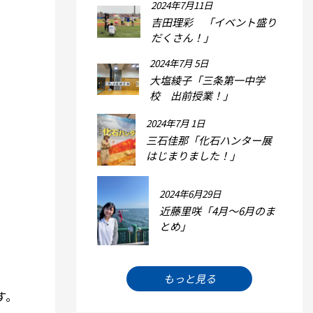
2024年7月11日
吉田理彩 「イベント盛り
だくさん！」
2024年7月 5日
大塩綾子「三条第一中学
校 出前授業！」
2024年7月 1日
三石佳那「化石ハンター展
はじまりました！」
2024年6月29日
近藤里咲「4月～6月のま
とめ」
もっと見る
す。