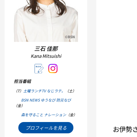
三石 佳那
Kana Mitsuishi
担当番組
（T）
土曜ランチTV なじラテ。
（土）
BSN NEWS ゆうなび 防災なび
（金）
森を守ること ナレーション
（金）
お伊勢
プロフィールを見る