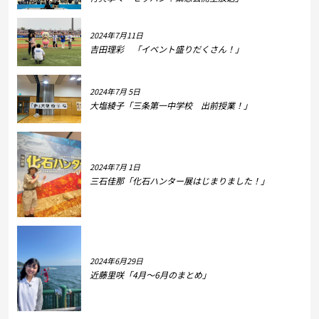
2024年7月11日
吉田理彩 「イベント盛りだくさん！」
2024年7月 5日
大塩綾子「三条第一中学校 出前授業！」
2024年7月 1日
三石佳那「化石ハンター展はじまりました！」
2024年6月29日
近藤里咲「4月～6月のまとめ」