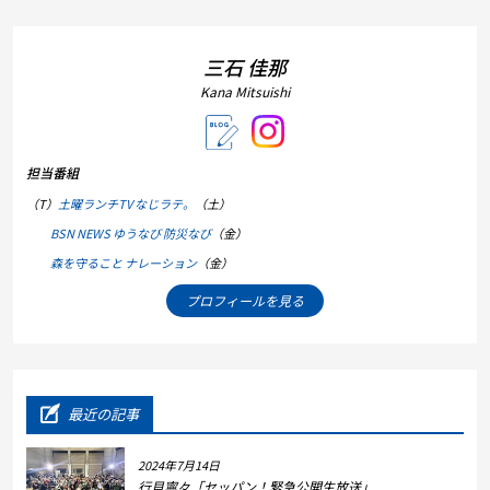
三石 佳那
Kana Mitsuishi
担当番組
（T）
土曜ランチTV なじラテ。
（土）
BSN NEWS ゆうなび 防災なび
（金）
森を守ること ナレーション
（金）
プロフィールを見る
最近の記事
2024年7月14日
行貝寧々「セッパン！緊急公開生放送」