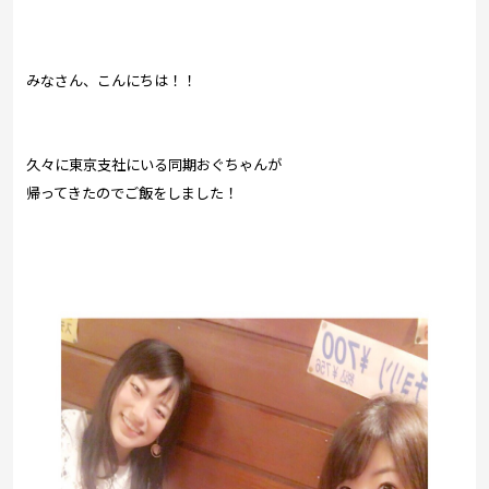
プレゼント
コンテンツ・アプリ
みなさん、こんにちは！！
キッズ
ケンジュ
愛の募金
Well-being
防災・減災
久々に東京支社にいる同期おぐちゃんが
帰ってきたのでご飯をしました！
ショッピング
会社概要・ビジョン
お問い合わせ