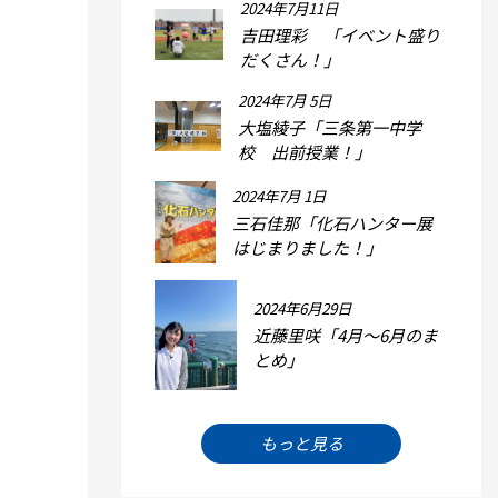
2024年7月11日
吉田理彩 「イベント盛り
だくさん！」
2024年7月 5日
大塩綾子「三条第一中学
校 出前授業！」
2024年7月 1日
三石佳那「化石ハンター展
はじまりました！」
2024年6月29日
近藤里咲「4月～6月のま
とめ」
もっと見る