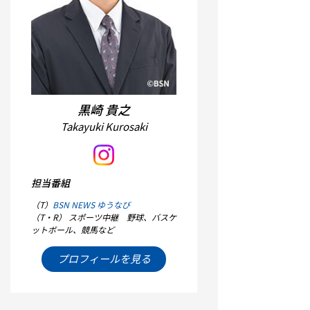
黒崎 貴之
Takayuki Kurosaki
担当番組
（T）
BSN NEWS ゆうなび
（T・R） スポーツ中継 野球、バスケ
ットボール、競馬など
プロフィールを見る