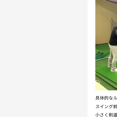
具体的な
スイング
小さく剣