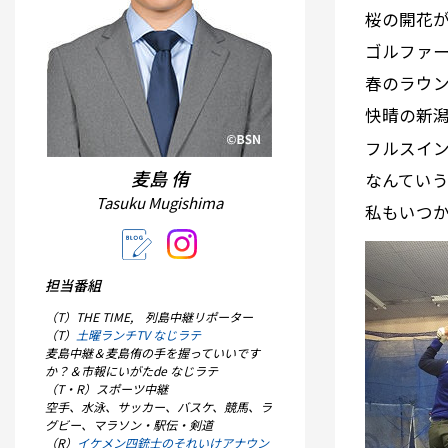
桜の開花
ゴルファー
春のラウ
快晴の新
フルスイ
麦島 侑
なんてい
Tasuku Mugishima
私もいつ
担当番組
（T）THE TIME, 列島中継リポーター
（T）
土曜ランチTV なじラテ
麦島中継＆麦島侑の手を握っていいです
か？＆市報にいがたde なじラテ
（T・R）スポーツ中継
空手、水泳、サッカー、バスケ、競馬、ラ
グビー、マラソン・駅伝・剣道
（R）
イケメン四銃士のそれいけアナウン