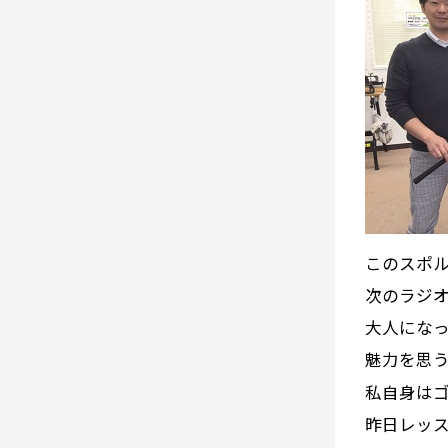
このスポ
次のラジ
大人にな
魅力を思
私自身はゴ
昨日レッ