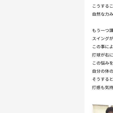
こうする
自然な力
もう一つ
スイングが
この事に
打球が右に
この悩み
自分の体
そうする
打感も気持