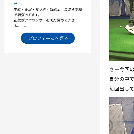
サー
中継・実況・食リポ・四銃士 この４本軸
で頑張ってます。
正統派アナウンサーを未だ諦めてませ
ん。。。
プロフィールを見る
さー今回
自分の中
毎回出し