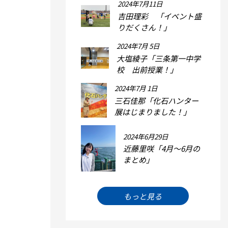
2024年7月11日
吉田理彩 「イベント盛
りだくさん！」
2024年7月 5日
大塩綾子「三条第一中学
校 出前授業！」
2024年7月 1日
三石佳那「化石ハンター
展はじまりました！」
2024年6月29日
近藤里咲「4月～6月の
まとめ」
もっと見る