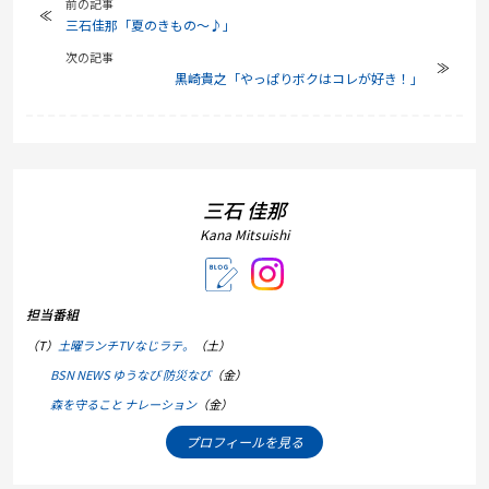
前の記事
三石佳那「夏のきもの～♪」
次の記事
黒崎貴之「やっぱりボクはコレが好き！」
三石 佳那
Kana Mitsuishi
担当番組
（T）
土曜ランチTV なじラテ。
（土）
BSN NEWS ゆうなび 防災なび
（金）
森を守ること ナレーション
（金）
プロフィールを見る