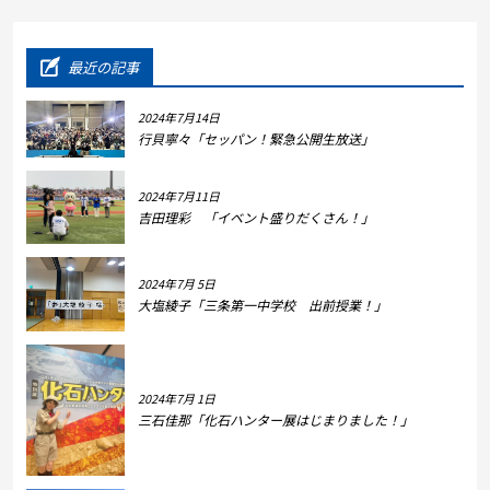
最近の記事
2024年7月14日
行貝寧々「セッパン！緊急公開生放送」
2024年7月11日
吉田理彩 「イベント盛りだくさん！」
2024年7月 5日
大塩綾子「三条第一中学校 出前授業！」
2024年7月 1日
三石佳那「化石ハンター展はじまりました！」