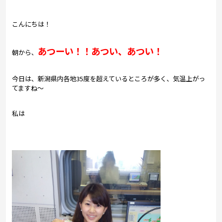
プレゼント
コンテンツ・アプリ
こんにちは！
キッズ
ケンジュ
愛の募金
あつーい！！あつい、あつい！
朝から、
Well-being
防災・減災
今日は、新潟県内各地35度を超えているところが多く、気温上がっ
ショッピング
てますね～
会社概要・ビジョン
私は
お問い合わせ