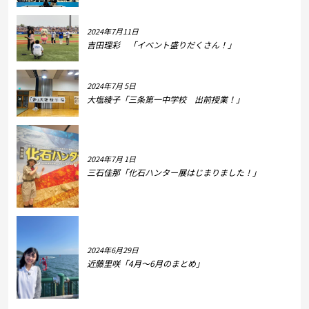
2024年7月11日
吉田理彩 「イベント盛りだくさん！」
2024年7月 5日
大塩綾子「三条第一中学校 出前授業！」
2024年7月 1日
三石佳那「化石ハンター展はじまりました！」
2024年6月29日
近藤里咲「4月～6月のまとめ」