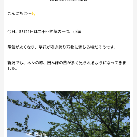
プレゼント
こんにちは～
コンテンツ・アプリ
キッズ
ケンジュ
愛の募金
今日、5月21日は二十四節気の一つ、小満
Well-being
防災・減災
陽気がよくなり、草花が咲き誇り万物に満ちる頃だそうです。
ショッピング
新潟でも、木々の緑、田んぼの苗が多く見られるようになってきま
した。
会社概要・ビジョン
お問い合わせ