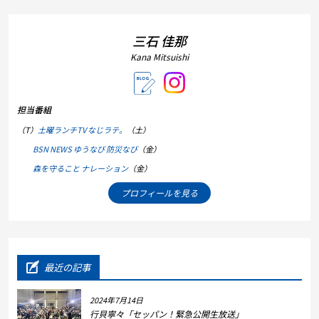
三石 佳那
Kana Mitsuishi
担当番組
（T）
土曜ランチTV なじラテ。
（土）
BSN NEWS ゆうなび 防災なび
（金）
森を守ること ナレーション
（金）
プロフィールを見る
最近の記事
2024年7月14日
行貝寧々「セッパン！緊急公開生放送」