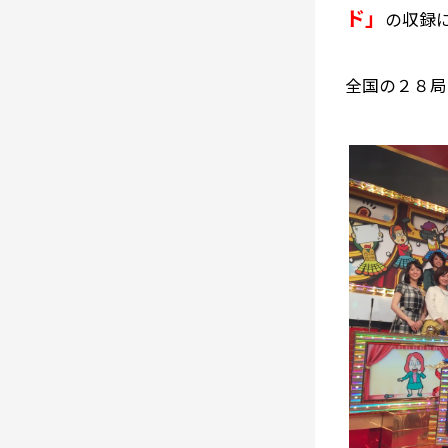
ド」
の収録
全国の２８局