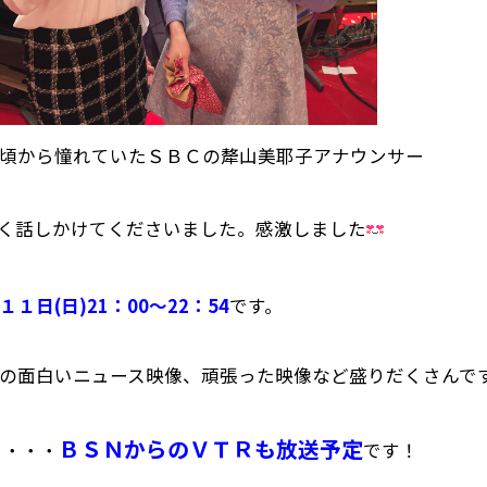
頃から憧れていたＳＢＣの犛山美耶子アナウンサー
く話しかけてくださいました。感激しました
１１日(日)21：00～22：54
です。
の面白いニュース映像、頑張った映像など盛りだくさんで
ＢＳＮからのＶＴＲも放送予定
と・・・
です！