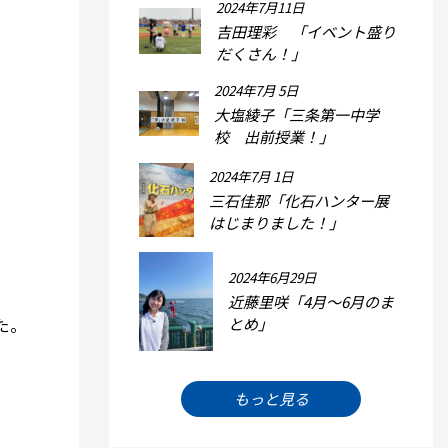
2024年7月11日
吉田理彩 「イベント盛り
だくさん！」
2024年7月 5日
大塩綾子「三条第一中学
校 出前授業！」
2024年7月 1日
三石佳那「化石ハンター展
はじまりました！」
2024年6月29日
近藤里咲「4月～6月のま
とめ」
た。
もっと見る