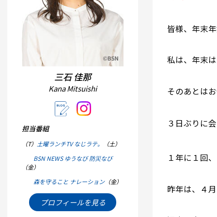
皆様、年末年
私は、年末は
三石 佳那
Kana Mitsuishi
そのあとはお
３日ぶりに会
担当番組
（T）
土曜ランチTV なじラテ。
（土）
１年に１回、
BSN NEWS ゆうなび 防災なび
（金）
森を守ること ナレーション
（金）
昨年は、４月
プロフィールを見る