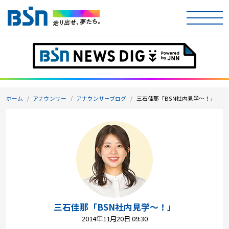
ホーム
テレビ
ホーム
アナウンサー
アナウンサーブログ
三石佳那「BSN社内見学～！」
ラジオ
アナウンサー
イベント
ニュース
天気
三石佳那「BSN社内見学～！」
2014年11月20日 09:30