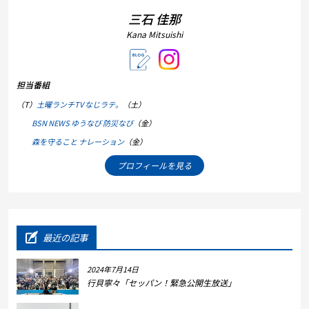
三石 佳那
Kana Mitsuishi
担当番組
（T）
土曜ランチTV なじラテ。
（土）
BSN NEWS ゆうなび 防災なび
（金）
森を守ること ナレーション
（金）
プロフィールを見る
最近の記事
2024年7月14日
行貝寧々「セッパン！緊急公開生放送」