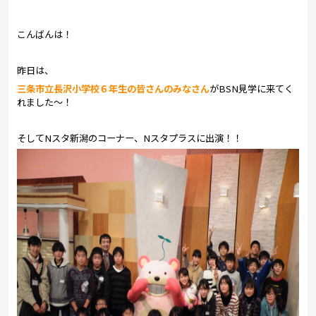
プレゼント
コンテンツ・アプリ
こんばんは！
キッズ
ケンジュ
愛の募金
昨日は、
三条市立長沢小学校６年生の皆さんのみなさん
が
BSN見学に来てく
Well-being
防災・減災
れました～！
ショッピング
そしてNスタ新潟のコーナー、Nスタプラスに出演！！
会社概要・ビジョン
お問い合わせ