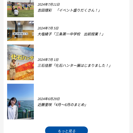
2024年7月11日
吉田理彩 「イベント盛りだくさん！」
2024年7月 5日
大塩綾子「三条第一中学校 出前授業！」
2024年7月 1日
三石佳那「化石ハンター展はじまりました！」
2024年6月29日
近藤里咲「4月～6月のまとめ」
もっと見る