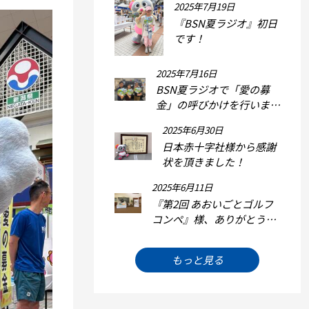
2025年7月19日
『BSN夏ラジオ』初日
です！
2025年7月16日
BSN夏ラジオで「愛の募
金」の呼びかけを行いま
す！
2025年6月30日
日本赤十字社様から感謝
状を頂きました！
2025年6月11日
『第2回 あおいごとゴルフ
コンペ』様、ありがとうご
ざいます！
もっと見る