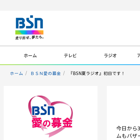
ホーム
テレビ
ラジオ
ホーム
ＢＳＮ愛の募金
『BSN夏ラジオ』初日です！
今日から
ムもバザ