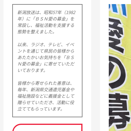
新潟放送は、昭和57年（1982
年）に「ＢＳＮ愛の募金」を
常設し、福祉活動を支援する
態勢を整えました。
以来、ラジオ、テレビ、イベ
ントを通じて県民の皆様から
あたたかいお気持ちを「ＢＳ
Ｎ愛の募金」に寄せていただ
いております。
皆様から寄せられた善意は、
毎年、新潟県交通遺児基金や
福祉施設などに義援金として
贈らせていただき、活動に役
立ててもらっています。