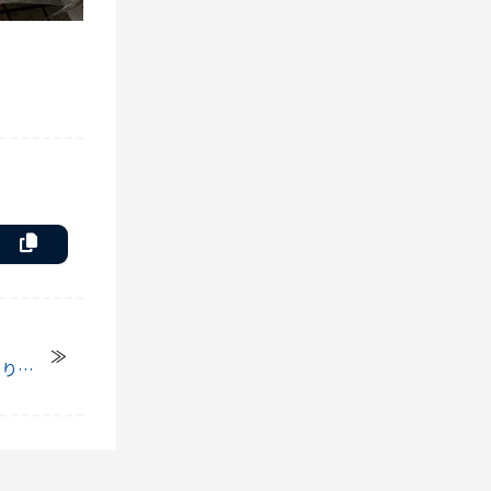
ありが
した！