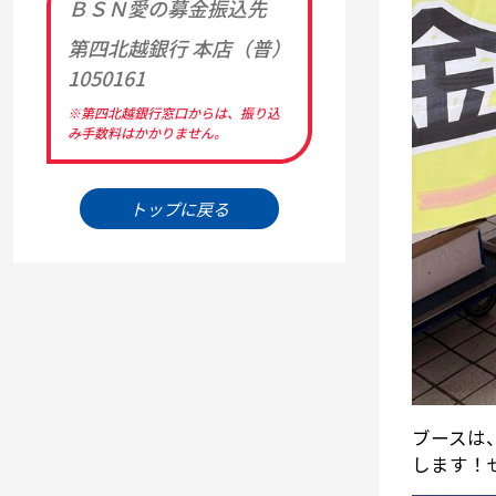
ＢＳＮ愛の募金振込先
第四北越銀行 本店（普）
1050161
※第四北越銀行窓口からは、振り込
み手数料はかかりません。
トップに戻る
ブースは
します！