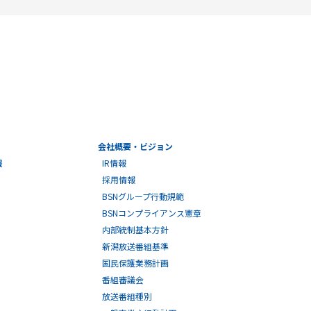
会社概要・ビジョン
報
IR情報
採用情報
BSNグループ行動規範
BSNコンプライアンス憲章
内部統制基本方針
新潟放送番組基準
国民保護業務計画
番組審議会
放送番組種別