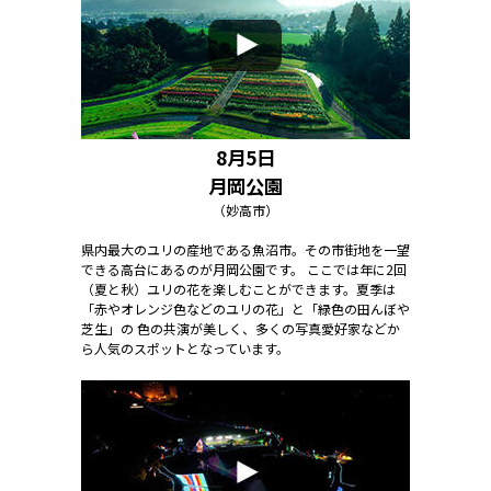
8月5日
月岡公園
（妙高市）
県内最大のユリの産地である魚沼市。その市街地を一望
できる高台にあるのが月岡公園です。 ここでは年に2回
（夏と秋）ユリの花を楽しむことができます。夏季は
「赤やオレンジ色などのユリの花」と「緑色の田んぼや
芝生」の 色の共演が美しく、多くの写真愛好家などか
ら人気のスポットとなっています。