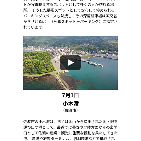
トが写真映えするスポットとして多くの人が訪れる場
所。 そうした撮影スポットとして安心して停められる
パーキングスペースも隣接し、その深浦駐車場は国交省
から「とるぱ」（写真スポット＋パーキング）に指定さ
れています。
7月1日
小木港
（佐渡市）
佐渡市の小木港は、古くは金山から産出された金・銀を
運び出す港として、最近では長野や北陸方面からの玄関
口として佐渡の産業・観光に重要な役割を果たしてきた
港。 漁港や旅客ターミナル、旧羽茂港などで構成され