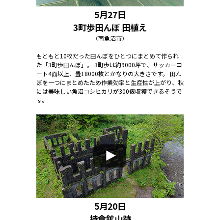
5月27日
3町歩田んぼ 田植え
（南魚沼市）
もともと10枚だった田んぼをひとつにまとめて作られ
た「3町歩田んぼ」。 3町歩は約9000坪で、サッカーコ
ート4面以上、畳18000枚とかなりの大きさです。 田ん
ぼを一つにまとめたため作業効率と生産性が上がり、秋
には美味しい魚沼コシヒカリが300俵収獲できるそうで
す。
5月20日
持倉鉱山跡