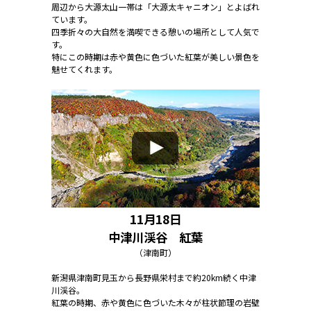
周辺から大源太山一帯は「大源太キャニオン」とよばれ
ています。
四季折々の大自然を満喫できる憩いの場所として人気で
す。
特にこの時期は赤や黄色に色づいた紅葉が美しい景色を
魅せてくれます。
11月18日
中津川渓谷 紅葉
（津南町）
新潟県津南町見玉から長野県栄村まで約20km続く中津
川渓谷。
紅葉の時期、赤や黄色に色づいた木々が柱状節理の岩壁