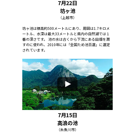
7月22日
坊ヶ池
（上越市）
坊ヶ池は標高約500メートルにあり、周囲は1.7キロメ
ートル、水深は最大33メートルと県内の自然湖では１
番の深さです。 池の水は古くから下流にある田畑を潤
すのに使われ、2010年には「全国ため池百選」に選定
されています。
7月15日
高浪の池
（糸魚川市）