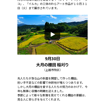
コ」、「イルカ」の三体のわらアート作品が１０月３１
日（火）まで展示されています。
9月30日
大月の棚田 稲刈り
（上越市牧区）
先人たちが急な山の斜面を開墾して作った棚田。
担い手不足などの影響で休耕地が増えつつあります。
しかし大月の棚田を愛する人たちの努力のおかげで、今
年も無事に収穫の時期を迎えました。
季節によって様々な表情を見せてくれる棚田の景観は、
見る人に安らぎを与えてくれます。