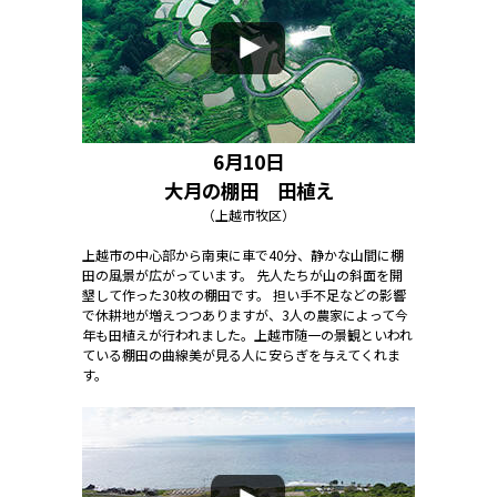
6月10日
大月の棚田 田植え
（上越市牧区）
上越市の中心部から南東に車で40分、静かな山間に棚
田の風景が広がっています。 先人たちが山の斜面を開
墾して作った30枚の棚田です。 担い手不足などの影響
で休耕地が増えつつありますが、3人の農家によって今
年も田植えが行われました。上越市随一の景観といわれ
ている棚田の曲線美が見る人に安らぎを与えてくれま
す。