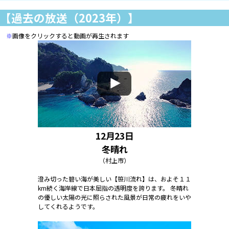
【過去の放送（2023年）】
※
画像をクリックすると動画が再生されます
12月23日
冬晴れ
（村上市）
澄み切った碧い海が美しい【笹川流れ】は、およそ１１
km続く海岸線で日本屈指の透明度を誇ります。 冬晴れ
の優しい太陽の光に照らされた風景が日常の疲れをいや
してくれるようです。