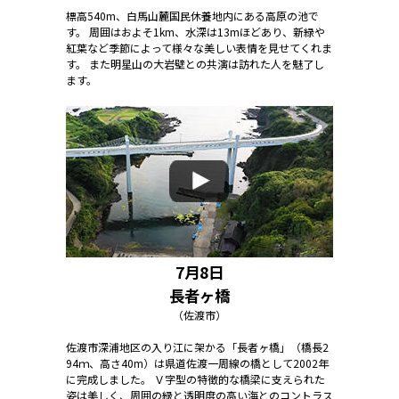
標高540m、白馬山麓国民休養地内にある高原の池で
す。 周囲はおよそ1km、水深は13mほどあり、新緑や
紅葉など季節によって様々な美しい表情を見せてくれま
す。 また明星山の大岩壁との共演は訪れた人を魅了し
ます。
7月8日
長者ヶ橋
（佐渡市）
佐渡市深浦地区の入り江に架かる「長者ヶ橋」（橋長2
94ｍ、高さ40m）は県道佐渡一周線の橋として2002年
に完成しました。 Ｖ字型の特徴的な橋梁に支えられた
姿は美しく、周囲の緑と透明度の高い海とのコントラス