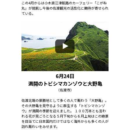
この4月からは小木直江津航路のカーフェリー「こがね
丸」が就航し今後の佐渡観光の活性化に期待が寄せられ
ている。
6月24日
満開のトビシマカンゾウと大野亀
（佐渡市）
佐渡北端の景勝地として多くの人で賑わう「大野亀」。
その大野亀を見守るように群生する「トビシマカンゾ
ウ」が満開の季節を迎えました。 １００万本とも言わ
れる花が見ごろとなる５月下旬から６月上旬はこの絶景
を目当てに日本国内だけではなく海外からも多くの人が
訪れ賑わいをみせます。