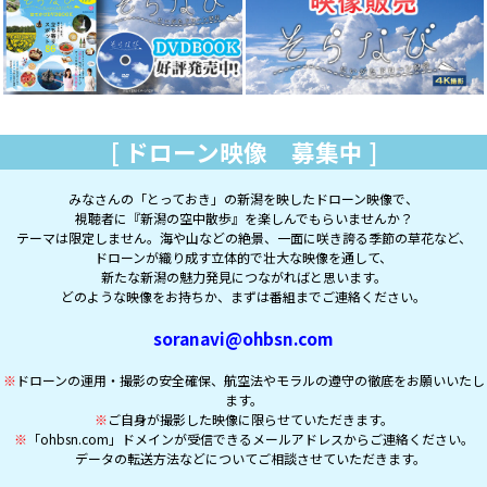
プレゼント
コンテンツ・アプリ
キッズ
ケンジュ
愛の募金
Well-being
防災・減災
[ ドローン映像 募集中 ]
ショッピング
みなさんの「とっておき」の新潟を映したドローン映像で、
視聴者に『新潟の空中散歩』を楽しんでもらいませんか？
テーマは限定しません。海や山などの絶景、一面に咲き誇る季節の草花など、
会社概要・ビジョン
ドローンが織り成す立体的で壮大な映像を通して、
お問い合わせ
新たな新潟の魅力発見につながればと思います。
どのような映像をお持ちか、まずは番組までご連絡ください。
soranavi@ohbsn.com
※
ドローンの運用・撮影の安全確保、航空法やモラルの遵守の徹底をお願いいたし
ます。
※
ご自身が撮影した映像に限らせていただきます。
※
「ohbsn.com」ドメインが受信できるメールアドレスからご連絡ください。
データの転送方法などについてご相談させていただきます。