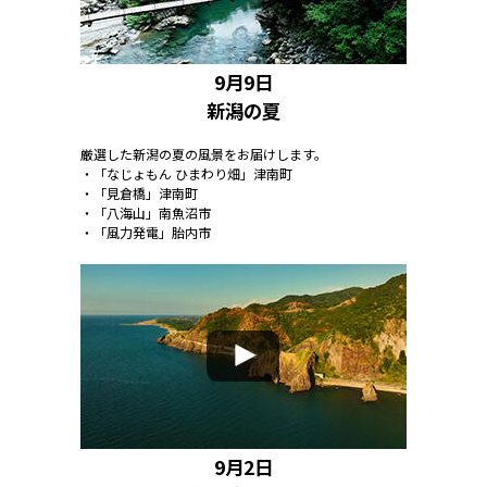
9月9日
新潟の夏
厳選した新潟の夏の風景をお届けします。
・「なじょもん ひまわり畑」津南町
・「見倉橋」津南町
・「八海山」南魚沼市
・「風力発電」胎内市
9月2日