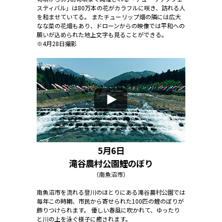
スティバル」は80万本の花がカラフルに咲き、訪れる人
を和ませていてる。 またチューリップ畑の隣には広大
なな菜の花畑もあり、ドローンからの映像では平和への
願いが込められた地上文字も見ることができる。
※4月28日撮影
5月6日
滝谷農村公園鯉のぼり
（南魚沼市）
南魚沼市を流れる登川のほとりにある滝谷農村公園では
毎年この時期、市民から寄せられた100匹の鯉のぼりが
飾りつけられます。 優しい春風に吹かれて、ゆったり
と川の上を泳ぐ様子に癒されます。