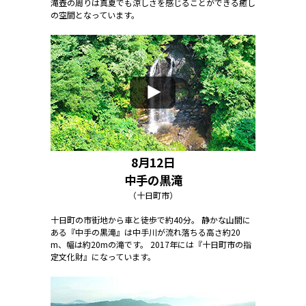
滝壺の周りは真夏でも涼しさを感じることができる癒し
の空間となっています。
8月12日
中手の黒滝
（十日町市）
十日町の市街地から車と徒歩で約40分。 静かな山間に
ある『中手の黒滝』は中手川が流れ落ちる高さ約20
m、幅は約20mの滝です。 2017年には『十日町市の指
定文化財』になっています。