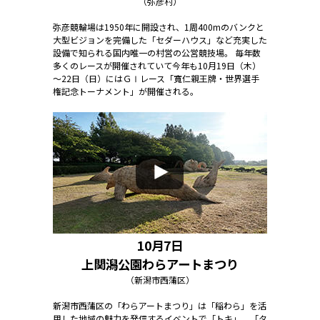
（弥彦村）
弥彦競輪場は1950年に開設され、1周400mのバンクと
大型ビジョンを完備した「セダーハウス」など充実した
設備で知られる国内唯一の村営の公営競技場。 毎年数
多くのレースが開催されていて今年も10月19日（木）
～22日（日）にはＧⅠレース「寬仁親王牌・世界選手
権記念トーナメント」が開催される。
10月7日
上関潟公園わらアートまつり
（新潟市西蒲区）
新潟市西蒲区の「わらアートまつり」は「稲わら」を活
用した地域の魅力を発信するイベントで「トキ」、「タ