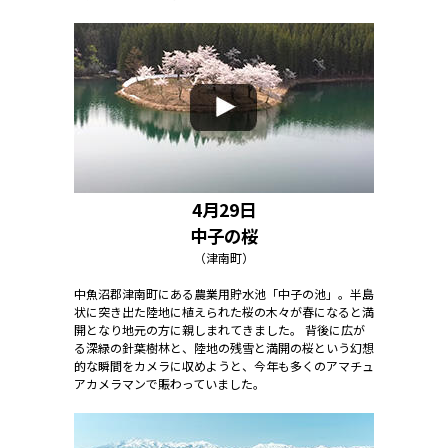
4月29日
中子の桜
（津南町）
中魚沼郡津南町にある農業用貯水池「中子の池」。半島
状に突き出た陸地に植えられた桜の木々が春になると満
開となり地元の方に親しまれてきました。 背後に広が
る深緑の針葉樹林と、陸地の残雪と満開の桜という幻想
的な瞬間をカメラに収めようと、今年も多くのアマチュ
アカメラマンで賑わっていました。