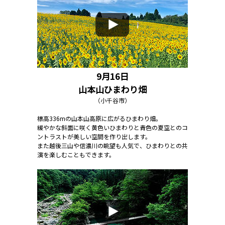
9月16日
山本山ひまわり畑
（小千谷市）
標高336mの山本山高原に広がるひまわり畑。
緩やかな斜面に咲く黄色いひまわりと青色の夏空とのコ
ントラストが美しい空間を作り出します。
また越後三山や信濃川の眺望も人気で、ひまわりとの共
演を楽しむこともできます。