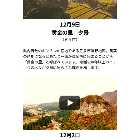
12月9日
黄金の里 夕景
（五泉市）
県内有数のギンナンの産地である五泉市蛭野地区。黄葉
の時期になるとあたり一面が黄金色に染まることから
「黄金の里」と呼ばれています。 樹齢200年以上のイチ
ョウの木々が夕陽に照らされ輝きを増します。
12月2日