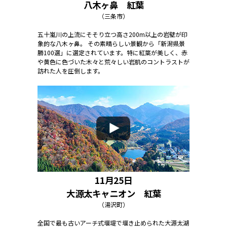
八木ヶ鼻 紅葉
（三条市）
五十嵐川の上流にそそり立つ高さ200m以上の岩壁が印
象的な八木ヶ鼻。 その素晴らしい景観から「新潟県景
勝100選」に選定されています。特に紅葉が美しく、赤
や黄色に色づいた木々と荒々しい岩肌のコントラストが
訪れた人を圧倒します。
11月25日
大源太キャニオン 紅葉
（湯沢町）
全国で最も古いアーチ式堰堤で堰き止められた大源太湖