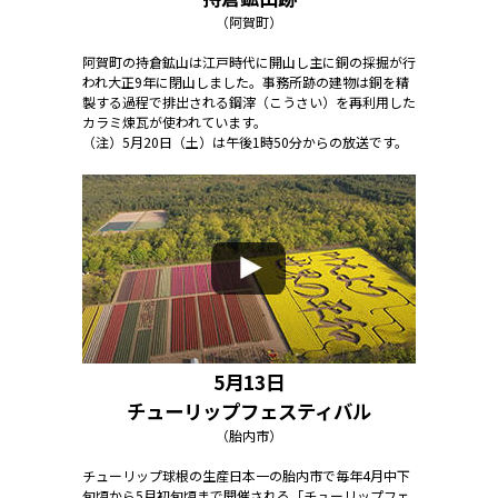
（阿賀町）
阿賀町の持倉鉱山は江戸時代に開山し主に銅の採掘が行
われ大正9年に閉山しました。事務所跡の建物は銅を精
製する過程で排出される鋼滓（こうさい）を再利用した
カラミ煉瓦が使われています。
（注）5月20日（土）は午後1時50分からの放送です。
5月13日
チューリップフェスティバル
（胎内市）
チューリップ球根の生産日本一の胎内市で毎年4月中下
旬頃から5月初旬頃まで開催される「チューリップフェ