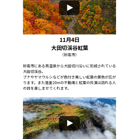
11月4日
大田切渓谷紅葉
（妙高市）
妙高市にある燕温泉から大田切川沿いに形成されている
大田切渓谷。
ブナやヤマウルシなどが色付き美しい紅葉の景色が広が
ります。また落差20mの不動滝と紅葉の共演は訪れる人
の目を楽しませてくれます。