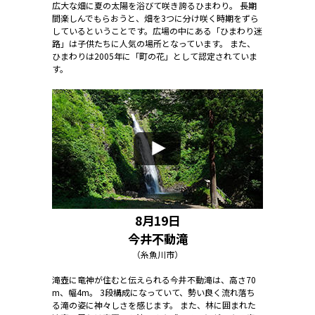
広大な畑に夏の太陽を浴びて咲き誇るひまわり。 長期
間楽しんでもらおうと、畑を3つに分け咲く時期をずら
しているということです。広場の中にある「ひまわり迷
路」は子供たちに人気の場所となっています。 また、
ひまわりは2005年に「町の花」として認定されていま
す。
8月19日
今井不動滝
（糸魚川市）
滝壺に竜神が住むと伝えられる今井不動滝は、高さ70
m、幅4m。 3段構成になっていて、勢い良く流れ落ち
る滝の姿に神々しさを感じます。 また、林に囲まれた