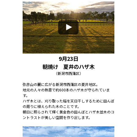
9月23日
朝焼け 夏井のハザ木
（新潟市西蒲区）
弥彦山の麓に広がる新潟市西蒲区の夏井地区。
地元の人々の熱意で約600本のハザ木が守られていま
す。
ハザ木とは、刈り取った稲を天日干しするために田んぼ
の周りに植えられた木のことです。
朝日に照らされて輝く黄金色の田んぼとハザ木並木のコ
ントラストが美しい空間を作り出します。