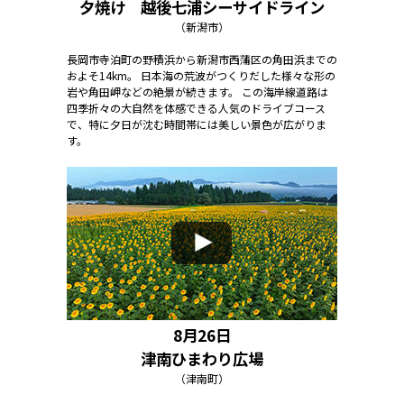
夕焼け 越後七浦シーサイドライン
（新潟市）
長岡市寺泊町の野積浜から新潟市西蒲区の角田浜までの
およそ14km。 日本海の荒波がつくりだした様々な形の
岩や角田岬などの絶景が続きます。 この海岸線道路は
四季折々の大自然を体感できる人気のドライブコース
で、特に夕日が沈む時間帯には美しい景色が広がりま
す。
8月26日
津南ひまわり広場
（津南町）