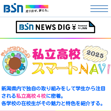
ホーム
テレビ
ラジオ
アナウンサー
イベント
ニュース
新潟県内で独自の取り組みをして学生から注目
される
私立高校４校
に密着。
天気
各学校の在校生がその魅力と特色を紹介する。