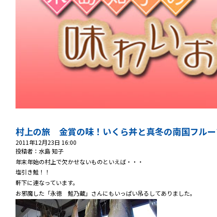
村上の旅 金賞の味！いくら丼と真冬の南国フルー
2011年12月23日 16:00
投稿者：水島 知子
年末年始の村上で欠かせないものといえば・・・
塩引き鮭！！
軒下に連なっています。
お邪魔した「永徳 鮭乃蔵」さんにもいっぱい吊るしてありました。