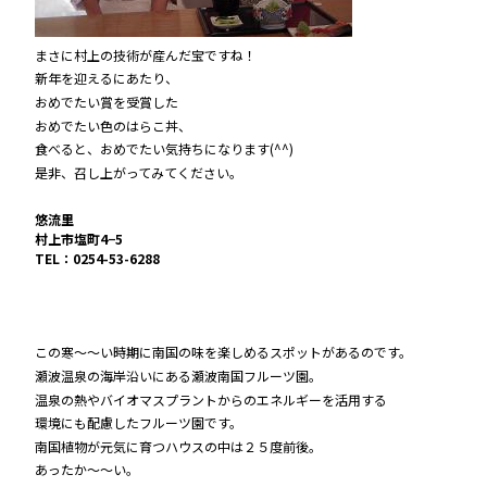
まさに村上の技術が産んだ宝ですね！
新年を迎えるにあたり、
おめでたい賞を受賞した
おめでたい色のはらこ丼、
食べると、おめでたい気持ちになります(^^)
是非、召し上がってみてください。
悠流里
村上市塩町4−5
TEL：0254-53-6288
この寒～～い時期に南国の味を楽しめるスポットがあるのです。
瀬波温泉の海岸沿いにある瀬波南国フルーツ園。
温泉の熱やバイオマスプラントからのエネルギーを活用する
環境にも配慮したフルーツ園です。
南国植物が元気に育つハウスの中は２５度前後。
あったか～～い。