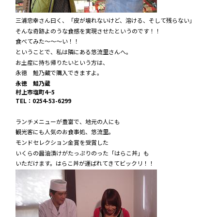
三浦忠幸さん曰く、「皮が壊れないけど、溶ける、そして残らない」
そんな奇跡よのうな食感を実現させたというのです！！
食べてみた～～～い！！
ということで、私は隣にある悠流里さんへ。
お土産に持ち帰りたいという方は、
永徳 鮭乃蔵で購入できますよ。
永徳 鮭乃蔵
村上市塩町4−5
TEL：0254-53-6299
ランチメニューが豊富で、地元の人にも
観光客にも人気のお食事処、悠流里。
モンドセレクション金賞を受賞した
いくらの醤油漬けがたっぷりのった「はらこ丼」も
いただけます。はらこ丼が運ばれてきてビックリ！！