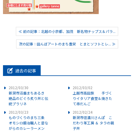
≪ 前の記事：北越の小京都、加茂 新名物チップス＆パラ...
次の記事：田んぼアートのまち豊栄 とまとソフトとレ... ≫
過去の記事
2012/03/30
2012/03/02
新潟市沼垂まちあるき
上越市高田旅 手づく
絶品のどぐろ炙り丼と伝
りイタリア食堂＆焼きた
統プラリネ
て串だんご
2012/03/23
2012/02/24
ものづくりのまち三条
新潟市信濃川さんぽ こ
オモシロ鍛冶職人と昔な
だわり革工房 ＆ タラの親
がらのカレーラーメン
子丼