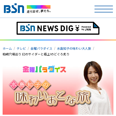
ホーム
ホーム
テレビ
金曜パラダイス
水島知子の味わい大人旅
テレビ
柏崎穴場巡り 幻のサイダーと極上!のどぐろ炙り
ラジオ
アナウンサー
イベント
ニュース
天気