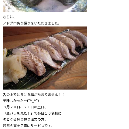
さらに、
ノドグロ炙り握りをいただきました。
舌の上でとろける脂がたまりません！！
美味しかった～(*^_^*)
８月２０日、２１日の土日、
「金パラを見た！」で各日１０名様に
のどぐろ炙り握り注文の方、
通常６貫を７貫にサービスです。