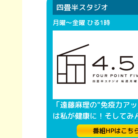
四畳半スタジオ
月曜～金曜 ひる1時
「遠藤麻理の"免疫力アッ
は私が健康に！そしてみ
番組HPはこち