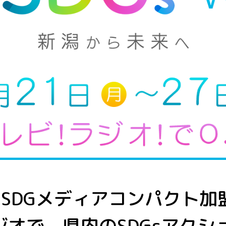
のSDGメディアコンパクト
ジオで、
県内のSDGsアク