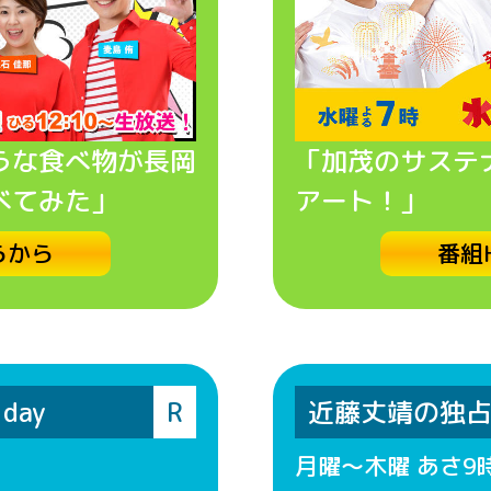
うな食べ物が長岡
「加茂のサステナ
べてみた」
アート！」
らから
番組
day
R
近藤丈靖の独
月曜～木曜 あさ9