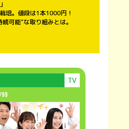
」
培。値段は1本1000円！
持続可能"な取り組みとは。
TV
7時