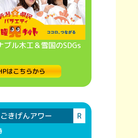
ブル木工＆雪国のSDGs
HPはこちらから
占ごきげんアワー
R
時