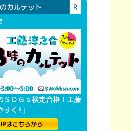
時のカルテット
R
時
のＳＤＧｓ検定合格！工藤
すく!!」
HPはこちらから