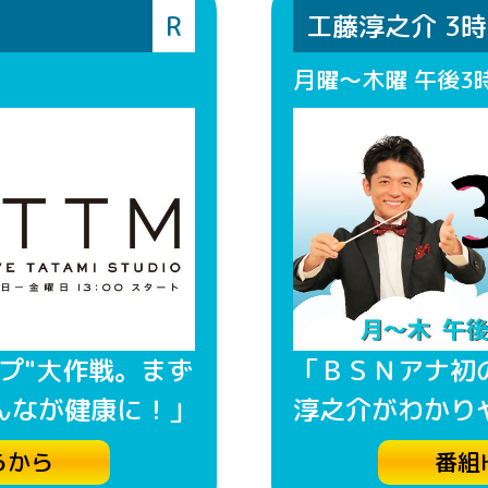
R
工藤淳之介 3
月曜～木曜 午後3
プ"大作戦。まず
「ＢＳＮアナ初
んなが健康に！」
淳之介がわかりや
らから
番組