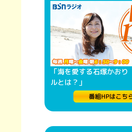
「海を愛する石塚かおり
ルとは？」
番組HPはこち