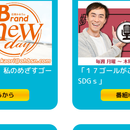
 私のめざすゴー
「１７ゴールが
SDGｓ」
らから
番組