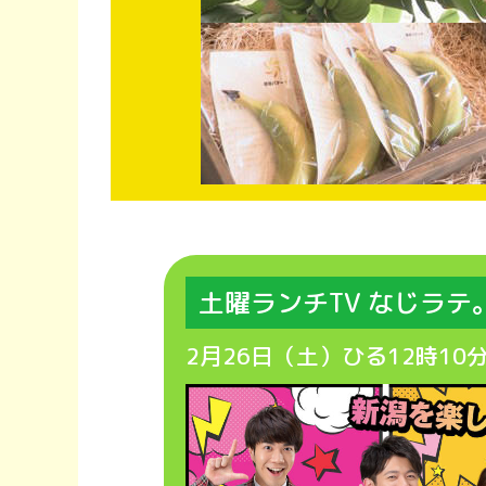
土曜ランチTV なじラテ
2月26日（土）ひる12時10