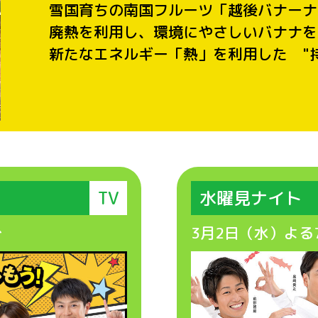
雪国育ちの南国フルーツ「越後バナーナ
廃熱を利用し、環境にやさしいバナナを栽
新たなエネルギー「熱」を利用した "
。
TV
水曜見ナイト
分
3月2日（水）よる