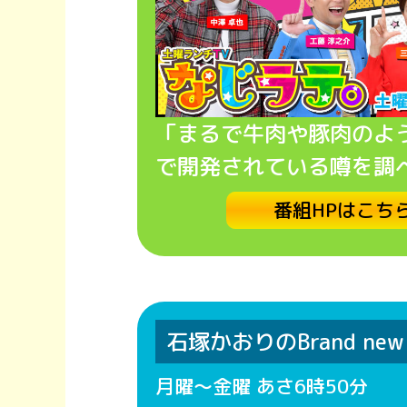
「まるで牛肉や豚肉のよ
で開発されている噂を調
番組HPはこち
石塚かおりのBrand new 
月曜～金曜 あさ6時50分