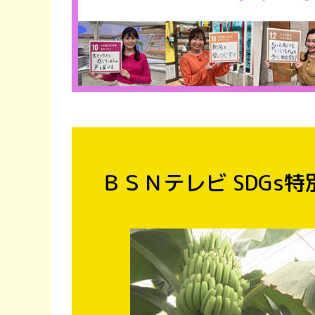
ＢＳＮテレビ SDGs特