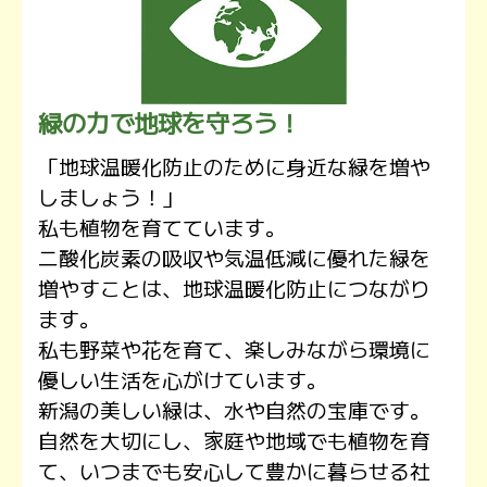
プレゼント
コンテンツ・アプリ
キッズ
ケンジュ
愛の募金
緑の力で地球を守ろう！
Well-being
防災・減災
「地球温暖化防止のために身近な緑を増や
しましょう！」
ショッピング
私も植物を育てています。
会社概要・ビジョン
二酸化炭素の吸収や気温低減に優れた緑を
お問い合わせ
増やすことは、地球温暖化防止につながり
ます。
私も野菜や花を育て、楽しみながら環境に
優しい生活を心がけています。
新潟の美しい緑は、水や自然の宝庫です。
自然を大切にし、家庭や地域でも植物を育
て、いつまでも安心して豊かに暮らせる社