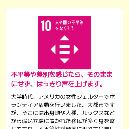
プレゼント
コンテンツ・アプリ
キッズ
ケンジュ
愛の募金
Well-being
防災・減災
ショッピング
会社概要・ビジョン
お問い合わせ
不平等や差別を感じたら、
そのまま
にせず、はっきり声を上げます。
大学時代、アメリカの女性シェルターでボ
ランティア活動を行いました。大都市です
が、そこには出身地や人種、ルックスなど
から弱い立場に置かれた移民が多く身を寄
せており、不平等性が顕著に現れていまし