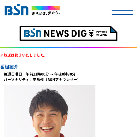
ホーム
テレビ
※放送は終了いたしました。
ラジオ
番組紹介
毎週日曜日 午前11時00分 ～ 午後0時30分
アナウンサー
パーソナリティ：麦島侑（BSNアナウンサー）
イベント
ニュース
天気