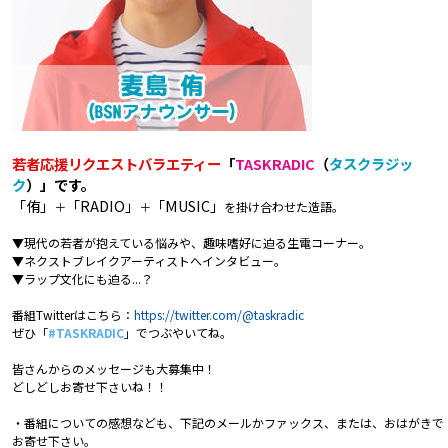
プレゼント
コンテンツ・アプリ
キッズ
ケンジュ
愛の募金
Well-being
防災・減災
若者応援リクエストバラエティー
「
TASKRADIC
（
タスクラジッ
ショッピング
ク
）」です。
「侑」
「RADIO」
「MUSIC」
＋
＋
を掛け合わせた造語。
会社概要・ビジョン
▼現代の若者が抱えている悩みや、趣味嗜好に迫る生電コーナー。
お問い合わせ
▼ネクストブレイクアーティストへインタビュー。
▼ラップ文化にも迫る...？
番組Twitterはこちら：
https://twitter.com/@taskradic
ぜひ「
#TASKRADIC
」でつぶやいてね。
皆さんからのメッセージも大募集中！
どしどしお寄せ下さいね！！
・番組についての感想なども、下記のメールかファックス、または、おはがきで
お寄せ下さい。