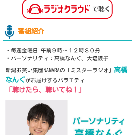
プレゼント
コンテンツ・アプリ
キッズ
ケンジュ
愛の募金
番組紹介
Well-being
防災・減災
・毎週金曜日 午前９時～１２時３０分
ショッピング
・パーソナリティ：高橋なんぐ、大塩綾子
会社概要・ビジョン
高橋
新潟お笑い集団NAMARAの「ミスターラジオ」
お問い合わせ
なんぐ
がお届けするバラエティ
「聴けたら、聴いてね！」