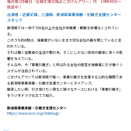
プレゼント
毎月第2月曜日「近藤丈靖の独占ごきげんアワー」内 10時40分～
放送中！
コンテンツ・アプリ
出演者：近藤丈靖、三浦萌、新潟県事業承継・引継ぎ支援センター
スタッフ
新潟県では一年で700社以上の会社が休廃業・解散を余儀なくされてい
キッズ
ケンジュ
愛の募金
る。
Well-being
防災・減災
このうち約6割は、後継者がいないまま大切な会社の幕を閉じていると言
われている。
ショッピング
それは働く従業員の生活や取引先、そこにしかない技術の継承に多くの影
響を与えている。
そんな中、今
「事業引継ぎ」
と呼ばれる会社の経営を後継者に引き継ぐシ
会社概要・ビジョン
ステムが注目されている。
お問い合わせ
ごきげんアワーでは新潟県で唯一、事業引継ぎを支援する公的な機関であ
る新潟県事業承継・引継ぎ支援センターとタイアップ。
継承したい側、引き受けたい側など様々なケースにおける「事業引継ぎ」
を
ラジオドラマ仕立てで紹介
。
新潟県事業承継・引継ぎ支援センター
https://www.nico.or.jp/hikitsugi/