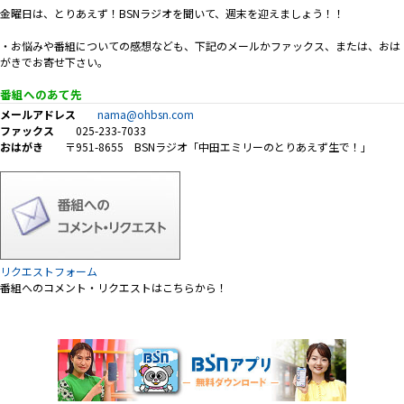
プレゼント
金曜日は、とりあえず！BSNラジオを聞いて、週末を迎えましょう！！
コンテンツ・アプリ
・お悩みや番組についての感想なども、下記のメールかファックス、または、おは
がきでお寄せ下さい。
キッズ
ケンジュ
愛の募金
番組へのあて先
メールアドレス
nama@ohbsn.com
Well-being
防災・減災
ファックス
025-233-7033
おはがき
〒951-8655 BSNラジオ「中田エミリーのとりあえず生で！」
ショッピング
会社概要・ビジョン
お問い合わせ
リクエストフォーム
番組へのコメント・リクエストはこちらから！