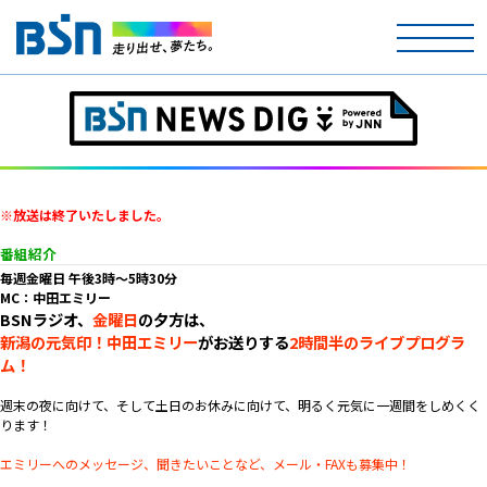
ホーム
テレビ
ラジオ
※放送は終了いたしました。
番組紹介
アナウンサー
毎週金曜日 午後3時～5時30分
MC：中田エミリー
BSNラジオ、
金曜日
の夕方は、
イベント
新潟の元気印！中田エミリー
がお送りする
2時間半のライブプログラ
ム！
ニュース
週末の夜に向けて、そして土日のお休みに向けて、明るく元気に一週間をしめくく
ります！
天気
エミリーへのメッセージ、聞きたいことなど、メール・FAXも募集中！