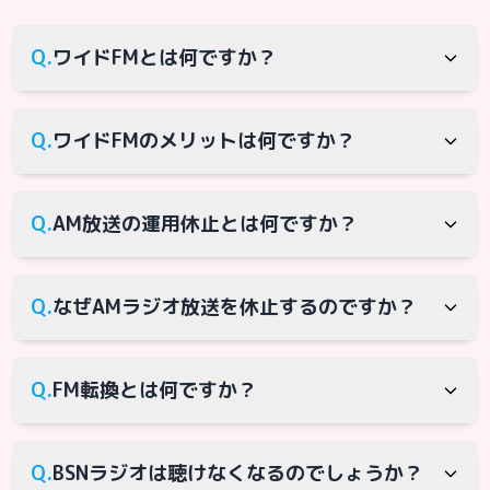
Q.
ワイドFMとは何ですか？
A.
AMラジオ放送の難聴対策や災害対策を目的
Q.
ワイドFMのメリットは何ですか？
に、FM放送の周波数帯90.0～98.9MHzを使用
し、AMラジオ番組と同じ内容の番組を放送す
A.
ワイドFMはステレオでクリアな高音質で混信
るものです。BSN新潟放送では2015年からワ
Q.
AM放送の運用休止とは何ですか？
が少なく、ビルやマンションでも電波が届き
イドFMの整備を進めており、BSN新潟FM局・
やすい特徴があります。また、送信所を山の
BSN高田FM局・BSN大和FM局・BSN糸魚川FM
A.
AM放送の電波を停止することです。
上などの高い位置に設置できることから津波
Q.
なぜAMラジオ放送を休止するのですか？
局を設置しています。
などの災害に強いという特徴があります。
A.
弊社では、AMラジオ放送の難聴対策や災害対
Q.
FM転換とは何ですか？
策を目的とするFM補完放送（ワイドFM）を順
次整備し、リスナーを増やしてきました。一
A.
AMラジオ放送局がAM放送からFM放送主体に
方で、ラジオ放送を取り巻く環境が厳しさを
Q.
BSNラジオは聴けなくなるのでしょうか？
移行することです。BSN新潟放送も全国のAM