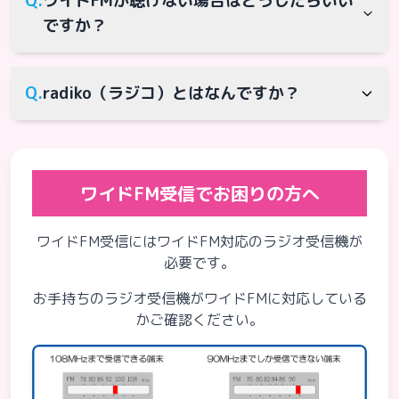
Q.
ワイドFMが聴けない場合はどうしたらいい
の周波数に対応したラジオの場合は、
ですか？
92.7MHzまたは94.8MHzでBSNラジオを聴く
ことができます。FMの周波数が76〜90MHz
A.
恐れ入りますがインターネット回線を使用し
までしか対応していないラジオでは聴くこと
Q.
radiko（ラジコ）とはなんですか？
た「radiko」で、お手持ちのパソコンやスマ
ができません。
ートフォンなどからBSNラジオをお聴きくだ
A.
radiko（ラジコ）は、インターネットに接続
さい。（別途通信料が発生する場合がありま
したスマートフォンやパソコンでラジオが聴
す。）
ワイドFM受信でお困りの方へ
ける無料のサービスです。（別途通信料が発
生する場合があります。）
ワイドFM受信にはワイドFM対応のラジオ受信機が
必要です。
お手持ちのラジオ受信機がワイドFMに対応している
かご確認ください。