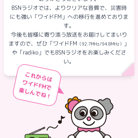
BSNラジオでは、よりクリアな音質で、災害時
コンテンツ・アプリ
にも強い「ワイドFM」への移行を進めておりま
す。
キッズ
ケンジュ
愛の募金
今後も皆様に寄り添う放送をお届けしてまいり
Well-being
防災・減災
ますので、ぜひ「ワイドFM
」
（92.7MHz/94.8MHz）
ショッピング
や「radiko」でもBSNラジオをお楽しみくださ
い。
会社概要・ビジョン
お問い合わせ
これからは
ワイドFMで
楽しんでね！