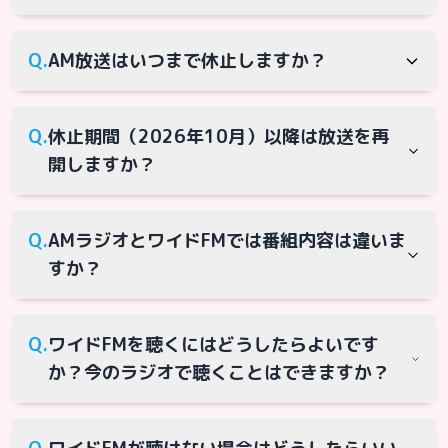
増す中、AMラジオ送信所の老朽化が進み、
ラジオ事業者と同様、経営基盤の強化、及び
AM放送設備の維持が困難になっています。放
A.
BSNラジオは、AM放送と同じ番組をワイド
効率的な放送事業の維持継続を図るために
Q.
AM放送はいつまで休止しますか？
送事業継続の観点から経営資源をFM放送に集
FM・radikoでもお聴きいただけます。また、
「FM転換」を目指しています。
中することで、今後もリスナーの皆様に安定
新潟AM送信所（1116kHz）は引き続き放送し
A.
2026年9月30日までを予定しております。
した放送をお届けしていきたいと考えており
ますので、お住まいの地域によっては継続し
Q.
休止期間（2026年10月）以降は放送を再
ます。
て1116kHzで聴く事が可能です。
開しますか？
A.
休止期間終了後、その影響を調査、確認した
Q.
AMラジオとワイドFMでは番組内容は違いま
上で支障がないと判断した場合は、廃局も検
すか？
討しています。今後の方針については、番組
内や当社ホームページなどを通じてお知らせ
A.
AMラジオと同じ番組をワイドFMでも放送し
いたします。
Q.
ワイドFMを聴くにはどうしたらよいです
ております。また、インターネット回線を使
か？今のラジオで聴くことはできますか？
用した「radiko」でも同じ番組を聴くことが
できます。
A.
お手持ちのラジオがワイドFM（90MHz以上）