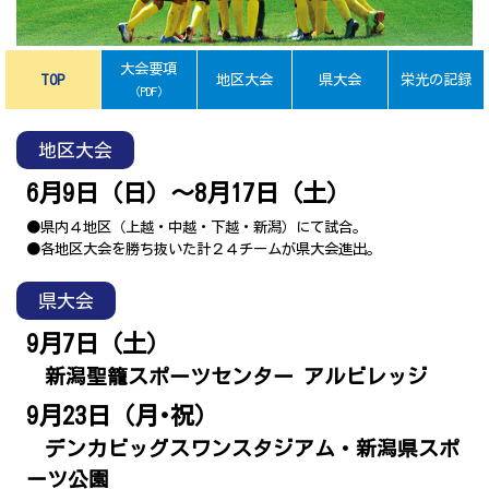
プレゼント
コンテンツ・アプリ
大会要項
TOP
地区大会
県大会
栄光の記録
（PDF）
キッズ
ケンジュ
愛の募金
Well-being
防災・減災
地区大会
6月9日（日）～8月17日（土）
ショッピング
●県内４地区（上越・中越・下越・新潟）にて試合。
会社概要・ビジョン
●各地区大会を勝ち抜いた計２４チームが県大会進出。
お問い合わせ
県大会
9月7日（土）
新潟聖籠スポーツセンター アルビレッジ
9月23日（月･祝）
デンカビッグスワンスタジアム・新潟県スポ
ーツ公園