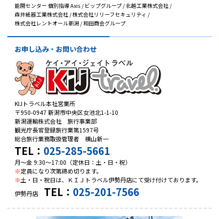
能開センター 個別指導 Axis / ビップグループ / 北越工業株式会社 /
森井紙器工業株式会社 /
株式会社リリーフセキュリティ /
株式会社レントオール新潟 / 和田商会グループ
お申し込み・お問い合わせ
KIJトラベル本社営業所
〒950-0947 新潟市中央区女池北1-1-10
新潟運輸株式会社 旅行事業部
観光庁長官登録旅行業第1597号
総合旅行業務取扱管理者 横山新一
TEL：
025-285-5661
月～金 9:30～17:00（定休日：土・日・祝）
※
定員になり次第締め切ります。
※
土・日・祝日は、ＫＩＪトラベル伊勢丹店にて受け付けております。
TEL：
025-201-7566
伊勢丹店