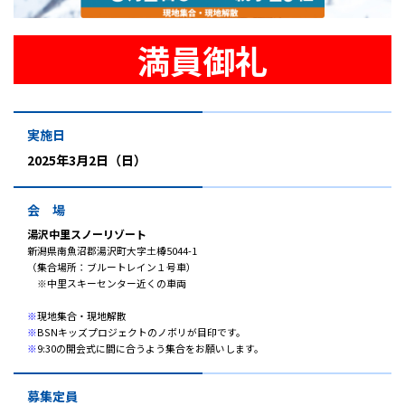
プレゼント
コンテンツ・アプリ
満員御礼
キッズ
ケンジュ
愛の募金
Well-being
防災・減災
実施日
2025年3月2日（日）
ショッピング
会社概要・ビジョン
会 場
お問い合わせ
湯沢中里スノーリゾート
新潟県南魚沼郡湯沢町大字土樽5044-1
（集合場所：ブルートレイン１号車）
※中里スキーセンター近くの車両
※
現地集合・現地解散
※
BSNキッズプロジェクトのノボリが目印です。
※
9:30の開会式に間に合うよう集合をお願いします。
募集定員