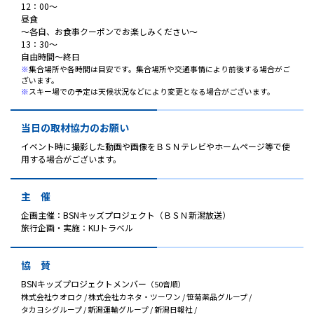
12：00～
昼食
～各自、お食事クーポンでお楽しみください～
13：30～
自由時間～終日
※
集合場所や各時間は目安です。集合場所や交通事情により前後する場合がご
ざいます。
※
スキー場での予定は天候状況などにより変更となる場合がございます。
当日の取材協力のお願い
イベント時に撮影した動画や画像をＢＳＮテレビやホームページ等で使
用する場合がございます。
主 催
企画主催：BSNキッズプロジェクト（ＢＳＮ新潟放送）
旅行企画・実施：KIJトラベル
協 賛
BSNキッズプロジェクトメンバー
（50音順）
株式会社ウオロク / 株式会社カネタ・ツーワン / 笹菊薬品グループ /
タカヨシグループ / 新潟運輸グループ /
新潟日報社 /