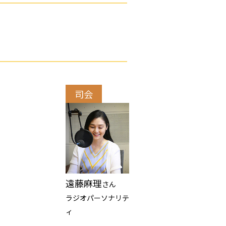
司会
遠藤麻理
さん
ラジオパーソナリテ
ィ