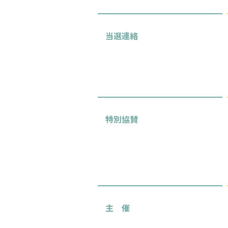
当選連絡
特別協賛
主 催