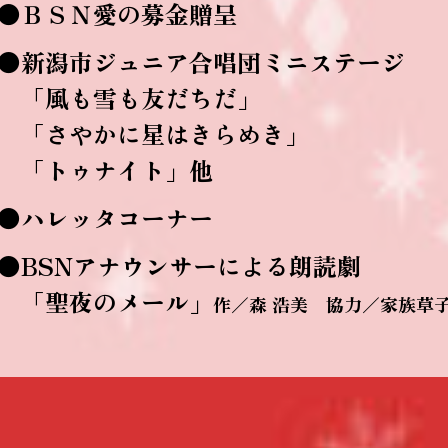
●ＢＳＮ愛の募金贈呈
●新潟市ジュニア合唱団ミニステージ
「風も雪も友だちだ」
「さやかに星はきらめき」
「トゥナイト」他
●ハレッタコーナー
●BSNアナウンサーによる朗読劇
「聖夜のメール」
作／森 浩美 協力／家族草