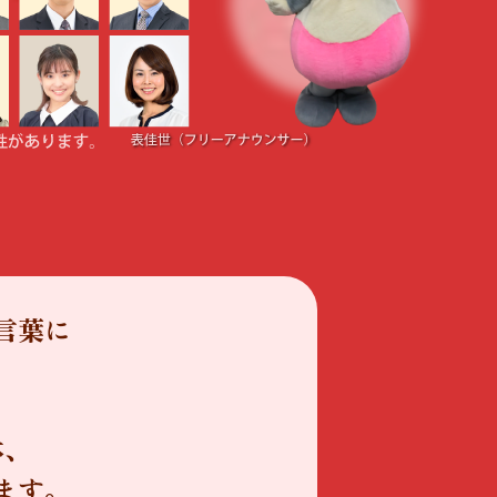
言葉に
」
体、
ます。