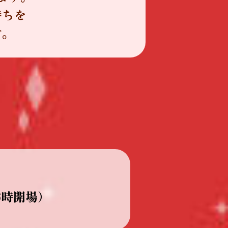
持ちを
す。
6時開場）