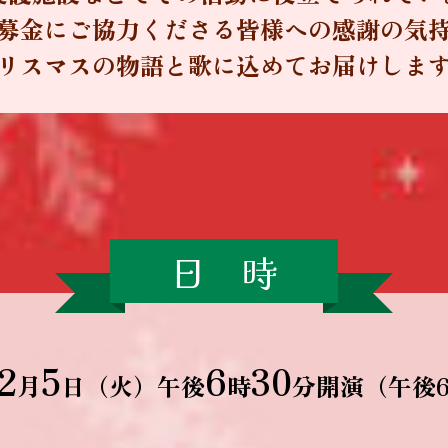
募金にご協力くださる皆様への感謝の気
リスマスの物語と歌に込めてお届けしま
日 時
2
5
6
30
月
日（火）
午後
時
分開演（午後