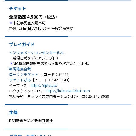
チケット
全席指定 4,500円（税込）
※
未就学児童入場不可
◎6月28日(日)AM10:00～ 一般発売開始
プレイガイド
インフォメーションセンターえん
（新潟日報メディアシップ1F）
＊
NIC新潟日報販売店でもお取り次ぎいたします。
新潟県民会館
ローソンチケット
【Lコード：36411】
チケットぴあ
【Pコード：542－048】
イープラス
https://eplus.jp/
ホクチケドットコム
https://hokurikuticket.com
電話予約 サンライズプロモーション北陸 ☎025-246-3939
主催
BSN新潟放送／新潟日報社