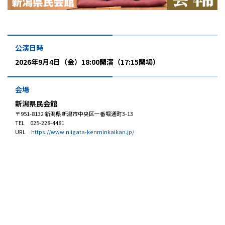
プレゼント
コンテンツ・アプリ
公演日時
キッズ
ケンジュ
愛の募金
2026年9月4日（金）18:00開演（17:15開場）
Well-being
防災・減災
ショッピング
会場
新潟県民会館
会社概要・ビジョン
〒951-8132 新潟県新潟市中央区一番堀通町3-13
TEL 025-228-4481
お問い合わせ
URL
https://www.niigata-kenminkaikan.jp/