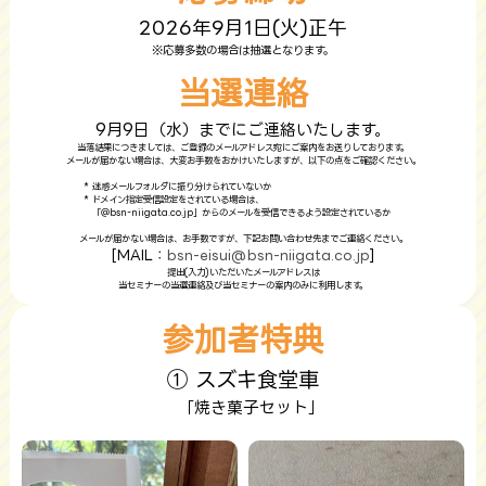
2026年9月1日(火)正午
※応募多数の場合は抽選となります。
当選連絡
9月9日（水）までにご連絡いたします。
当落結果につきましては、ご登録のメールアドレス宛にご案内をお送りしております。
メールが届かない場合は、大変お手数をおかけいたしますが、以下の点をご確認ください。
* 迷惑メールフォルダに振り分けられていないか
* ドメイン指定受信設定をされている場合は、
「＠bsn-niigata.co.jp」からのメールを受信できるよう設定されているか
メールが届かない場合は、お手数ですが、下記お問い合わせ先までご連絡ください。
[MAIL：
bsn-eisui@bsn-niigata.co.jp
]
提出(入力)いただいたメールアドレスは
当セミナーの当選連絡及び当セミナーの案内のみに利用します。
参加者特典
① スズキ食堂車
「焼き菓子セット」