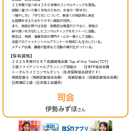
２２年間で延べ約４２００世帯のコンサルティングを実施。
経験に基づいた働く女性のための、お金の「貯め方」
「殖やし方」「守り方」について、数多くの相談例と身近
な話題を交えた分かりやすい解説が好評。
また、相続分野では法的・財務的な側面だけでなく、家族の
絆や想いを大切にしたコンサルティングをモットーに活動。
現在は、相続・資産形成の専門チームの一員として活動し
全国でのファイナンシャルプランナーの育成にも注力している。
メディア出演、書籍の監修など活動の幅が広がっている。
【保有資格】
・２０２５年度ＭＤＲＴ成績資格会員 Top of the Table(TOT)
・２級ファイナンシャルプランニング技能士 ・日本FP協会会員
・トータルライフコンサルタント（生命保険協会認定ＦＰ）
・相続診断士（相続診断協会会員）・投資診断士（投資診断協会会員）
・日商簿記２級（日本商工会議所）
司会
伊勢みずほ
さん