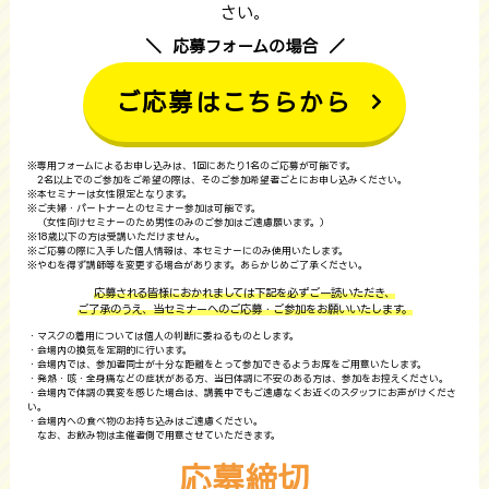
さい。
応募フォームの場合
ご応募はこちらから
※専用フォームによるお申し込みは、1回にあたり1名のご応募が可能です。
2名以上でのご参加をご希望の際は、そのご参加希望者ごとにお申し込みください。
※本セミナーは女性限定となります。
※ご夫婦・パートナーとのセミナー参加は可能です。
（女性向けセミナーのため男性のみのご参加はご遠慮願います。）
※18歳以下の方は受講いただけません。
※ご応募の際に入手した個人情報は、本セミナーにのみ使用いたします。
※やむを得ず講師等を変更する場合があります。あらかじめご了承ください。
応募される皆様におかれましては下記を必ずご一読いただき、
ご了承のうえ、当セミナーへのご応募・ご参加をお願いいたします。
・マスクの着用については個人の判断に委ねるものとします。
・会場内の換気を定期的に行います。
・会場内では、参加者同士が十分な距離をとって参加できるようお席をご用意いたします。
・発熱・咳・全身痛などの症状がある方、当日体調に不安のある方は、参加をお控えください。
・会場内で体調の異変を感じた場合は、講義中でもご遠慮なくお近くのスタッフにお声がけくださ
い。
・会場内への食べ物のお持ち込みはご遠慮ください。
なお、お飲み物は主催者側で用意させていただきます。
応募締切