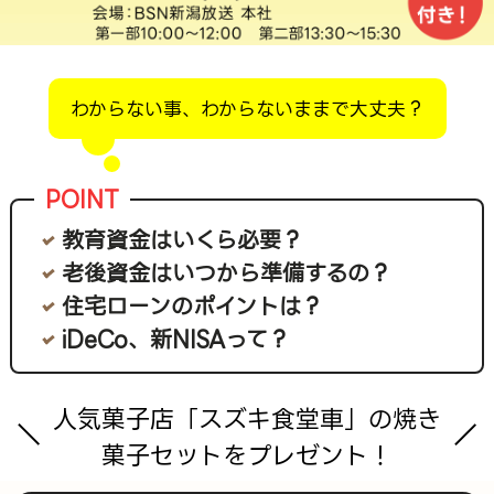
プレゼント
コンテンツ・アプリ
キッズ
ケンジュ
愛の募金
わからない事、わからないままで大丈夫？
Well-being
防災・減災
ショッピング
会社概要・ビジョン
教育資金はいくら必要？
お問い合わせ
老後資金はいつから準備するの？
住宅ローンのポイントは？
iDeCo、新NISAって？
人気菓子店「スズキ食堂車」の焼き
菓子セットをプレゼント！