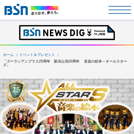
ホーム
テレビ
ホーム
イベント＆プレゼント
ラジオ
「ズーラシアンブラス25周年 新潟公演20周年 音楽の絵本～オールスター
ズ」
アナウンサー
イベント
ニュース
天気