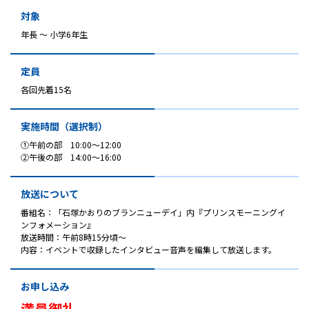
対象
年長 ～ 小学6年生
定員
各回先着15名
実施時間（選択制）
①午前の部 10:00～12:00
②午後の部 14:00～16:00
放送について
番組名：「石塚かおりのブランニューデイ」内『プリンスモーニングイ
ンフォメーション』
放送時間：午前8時15分頃～
内容：イベントで収録したインタビュー音声を編集して放送します。
お申し込み
満員御礼