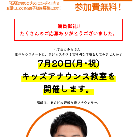
プレゼント
コンテンツ・アプリ
満員御礼!!
キッズ
ケンジュ
愛の募金
たくさんのご応募ありがとうございました。
Well-being
防災・減災
小学生のみなさん！
ショッピング
夏休みのスタートに、ラジオスタジオで特別な体験をしてみませんか？
7月20日(月･祝)
会社概要・ビジョン
お問い合わせ
キッズアナウンス教室を
開催します。
講師は、ＢＳＮの坂部友宏アナウンサー。