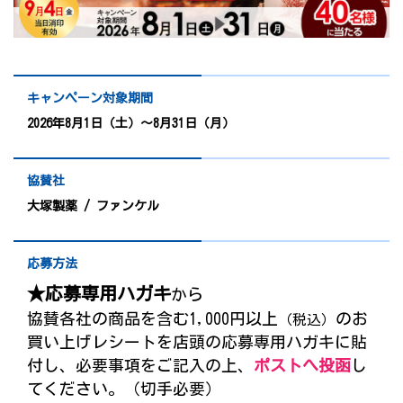
プレゼント
コンテンツ・アプリ
キッズ
ケンジュ
愛の募金
キャンペーン対象期間
Well-being
防災・減災
2026年8月1日（土）～8月31日（月）
ショッピング
協賛社
会社概要・ビジョン
大塚製薬 / ファンケル
お問い合わせ
応募方法
★応募専用ハガキ
から
協賛各社の商品を含む1,000円以上
のお
（税込）
買い上げレシートを店頭の応募専用ハガキに貼
付し、必要事項をご記入の上、
ポストへ投函
し
てください。（切手必要）