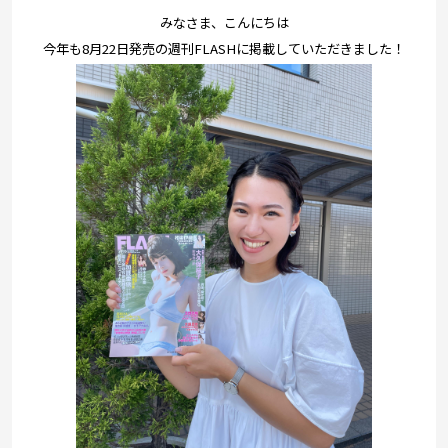
プレゼント
みなさま、こんにちは
コンテンツ・アプリ
今年も8月22日発売の週刊FLASHに掲載していただきました！
キッズ
ケンジュ
愛の募金
Well-being
防災・減災
ショッピング
会社概要・ビジョン
お問い合わせ