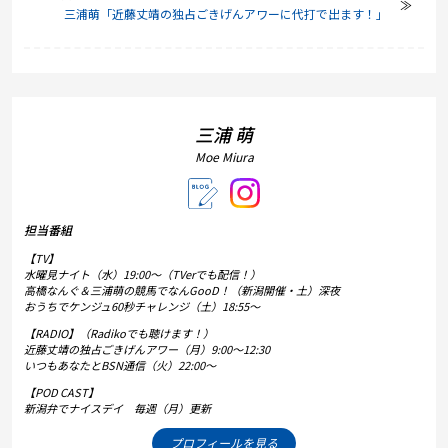
三浦萌「近藤丈靖の独占ごきげんアワーに代打で出ます！」
三浦 萌
Moe Miura
担当番組
【TV】
水曜見ナイト（水）19:00～（TVerでも配信！）
高橋なんぐ＆三浦萌の競馬でなんGooD！（新潟開催・土）深夜
おうちでケンジュ60秒チャレンジ（土）18:55～
【RADIO】（Radikoでも聴けます！）
近藤丈靖の独占ごきげんアワー（月）9:00～12:30
いつもあなたとBSN通信（火）22:00～
【POD CAST】
新潟弁でナイスデイ 毎週（月）更新
プロフィールを見る