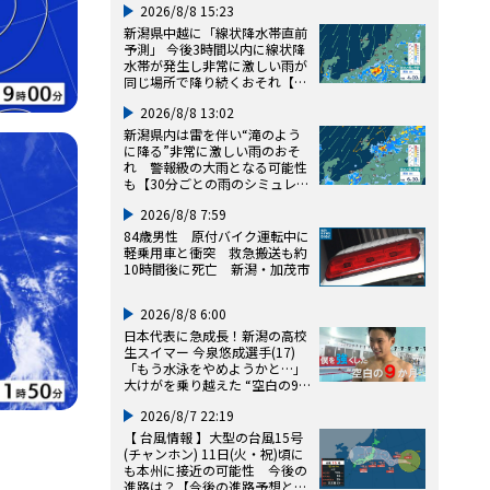
2026/8/8 15:23
新潟県中越に「線状降水帯直前
予測」 今後3時間以内に線状降
水帯が発生し非常に激しい雨が
同じ場所で降り続くおそれ【30
分ごとの雨のシミュレーショ
2026/8/8 13:02
ン・8日午後3時8分 気象庁発
表】
新潟県内は雷を伴い“滝のよう
に降る”非常に激しい雨のおそ
れ 警報級の大雨となる可能性
も【30分ごとの雨のシミュレー
ション・8日午後1時更新】
2026/8/8 7:59
84歳男性 原付バイク運転中に
軽乗用車と衝突 救急搬送も約
10時間後に死亡 新潟・加茂市
2026/8/8 6:00
日本代表に急成長！新潟の高校
生スイマー 今泉悠成選手(17)
「もう水泳をやめようかと…」
大けがを乗り越えた “空白の9
か月”
2026/8/7 22:19
【 台風情報 】大型の台風15号
(チャンホン) 11日(火・祝)頃に
も本州に接近の可能性 今後の
進路は？【今後の進路予想と雨