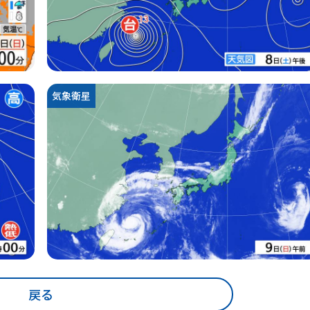
気象衛星
戻る