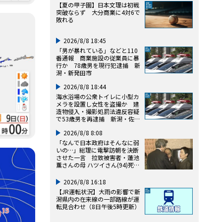
【夏の甲子園】日本文理は初戦
突破ならず 大分商業に4対6で
敗れる
2026/8/8 18:45
「男が暴れている」などと110
番通報 商業施設の従業員に暴
行か 78歳男を現行犯逮捕 新
潟・新発田市
2026/8/8 18:44
海水浴場の公衆トイレに小型カ
メラを設置し女性を盗撮か 建
造物侵入・撮影処罰法違反容疑
で53歳男を再逮捕 新潟・佐渡
市
2026/8/8 8:08
「なんで日本政府はそんなに弱
いの…」総理に電撃訪朝を決断
させた一言 拉致被害者・蓮池
薫さんの母 ハツイさん(94)死
去
2026/8/8 16:18
【JR運転状況】大雨の影響で新
潟県内の在来線の一部路線が運
転見合わせ（8日午後5時更新）