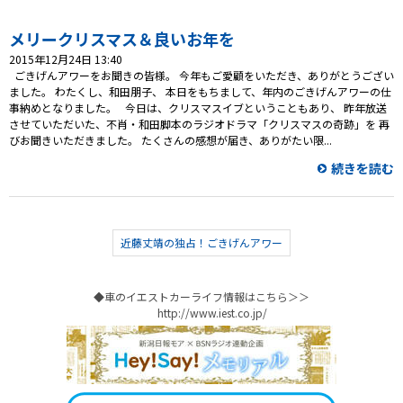
プレゼント
メリークリスマス＆良いお年を
コンテンツ・アプリ
2015年12月24日 13:40
ごきげんアワーをお聞きの皆様。 今年もご愛顧をいただき、ありがとうござい
キッズ
ケンジュ
愛の募金
ました。 わたくし、和田朋子、 本日をもちまして、年内のごきげんアワーの仕
事納めとなりました。 今日は、クリスマスイブということもあり、 昨年放送
Well-being
防災・減災
させていただいた、不肖・和田脚本のラジオドラマ「クリスマスの奇跡」を 再
びお聞きいただきました。 たくさんの感想が届き、ありがたい限...
ショッピング
続きを読む
会社概要・ビジョン
お問い合わせ
近藤丈靖の独占！ごきげんアワー
◆車のイエストカーライフ情報はこちら＞＞
http://www.iest.co.jp/