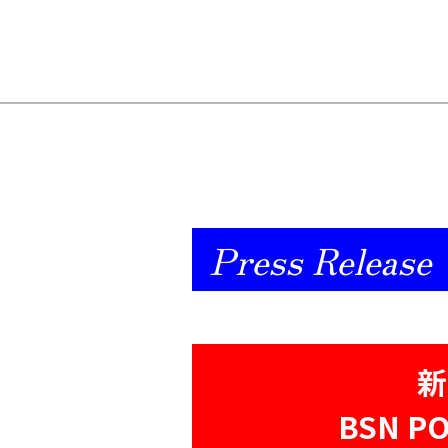
Press Release
新
BSN 