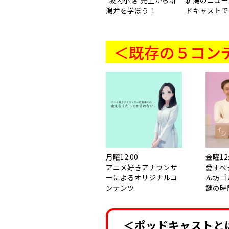
"坂内小路"先生から新
新潟のニュー
潟弁を学ぼう！
ドキャストで
＜既存の５コン
月曜12:00
金曜12:
アニメ好きアナウンサ
愛すべ
ーによるオリジナルコ
ん坊ゴ
ンテンツ
謎の時
＜ポッドキャストと