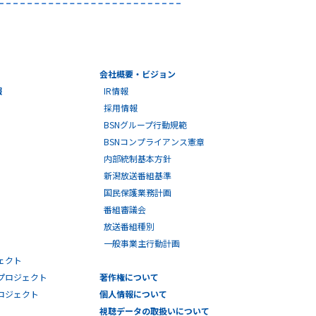
会社概要・ビジョン
報
IR情報
採用情報
BSNグループ行動規範
BSNコンプライアンス憲章
内部統制基本方針
新潟放送番組基準
国民保護業務計画
番組審議会
放送番組種別
一般事業主行動計画
ェクト
プロジェクト
著作権について
プロジェクト
個人情報について
視聴データの取扱いについて