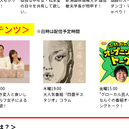
スもポッ
孤独な中年女・松本愛
新潟国際情報大学 越智
話題のス
！
の日々を共有して欲し
敏夫学長が物申す！
ダンゴ・
い...
ゃべり！
テンツ＞
※日時は配信予定時間
00
木曜19:00
金曜15:00
き変人と食いし
大人気番組「四畳半ス
"グローカル芸人
ルフ女子による
タジオ」コラム
なんぐの番組オ
間！
ングトーク！
は？＞