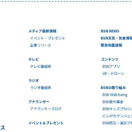
メディア最新情報
BSN NEWS
イベント・プレゼント
BSN天気・気象情
企業リリース
緊急地震速報
テレビ
コンテンツ
テレビ番組表
BSNアプリ
VR・ドローン
ラジオ
ラジオ番組表
BSNの取り組み
BSN Well-being
アナウンサー
BSN愛の募金
アナウンサーブログ
BSNキッズプロジ
にいがたケンジュ
イベント＆プレゼント
BSN防災・減災
ス