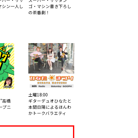
ーパー・ササ
スーパー・ササダン
マシン一人し
ゴ・マシン書き下ろし
の茶番劇！
土曜18:00
"高橋
ギターデュオひなたと
ープニ
本間日陽によるほんわ
かトークバラエティ