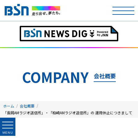
ホーム
テレビ
ラジオ
COMPANY
会社概要
アナウンサー
イベント
ホーム
会社概要
ニュース
「長岡AMラジオ送信所」・「柏崎AMラジオ送信所」の 運用休止につきまして
天気
MENU