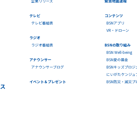
企業リリース
緊急地震速報
テレビ
コンテンツ
テレビ番組表
BSNアプリ
VR・ドローン
ラジオ
ラジオ番組表
BSNの取り組み
BSN Well-being
アナウンサー
BSN愛の募金
アナウンサーブログ
BSNキッズプロジ
にいがたケンジュ
イベント＆プレゼント
BSN防災・減災
ス