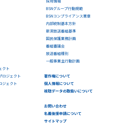
採用情報
BSNグループ行動規範
BSNコンプライアンス憲章
内部統制基本方針
新潟放送番組基準
国民保護業務計画
番組審議会
放送番組種別
一般事業主行動計画
ェクト
プロジェクト
著作権について
プロジェクト
個人情報について
視聴データの取扱いについて
お問い合わせ
名義後援申請について
サイトマップ