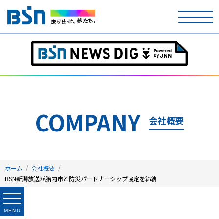
ホーム
テレビ
ラジオ
COMPANY
会社概要
アナウンサー
イベント
ホーム
会社概要
ニュース
BSN新潟放送が胎内市と防災パートナーシップ協定を締結
天気
MENU