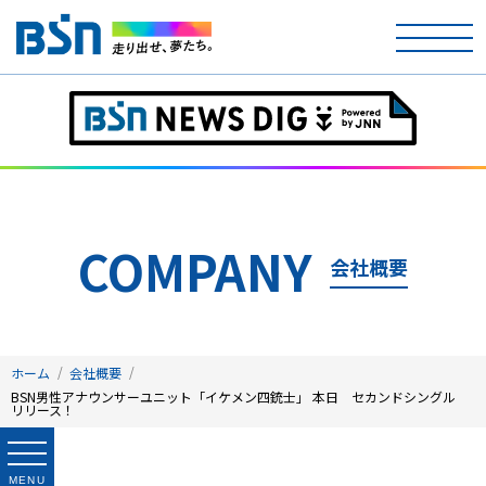
ホーム
テレビ
ラジオ
COMPANY
会社概要
アナウンサー
イベント
ホーム
会社概要
ニュース
BSN男性アナウンサーユニット「イケメン四銃士」 本日 セカンドシングル
リリース！
天気
MENU