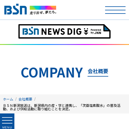
ホーム
テレビ
ラジオ
COMPANY
会社概要
アナウンサー
イベント
ホーム
会社概要
ニュース
ＢＳＮ新潟放送は、新潟県内の産・学と連携し、「次亜塩素酸水」の普及活
動、および供給活動に取り組むことを決定。
天気
MENU