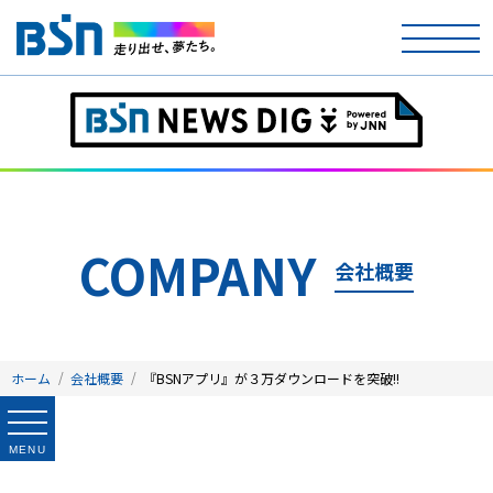
ホーム
テレビ
ラジオ
COMPANY
会社概要
アナウンサー
イベント
ホーム
会社概要
『BSNアプリ』が３万ダウンロードを突破!!
ニュース
天気
MENU